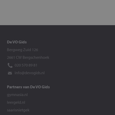
De VO Gids
Bergweg Zuid 126
2661 CW Bergschenhoek
020 570 89 81
info@devogids.nl
Partners van De VO Gids
gymnasia.nl
leergeld.nl
saarisnietgek