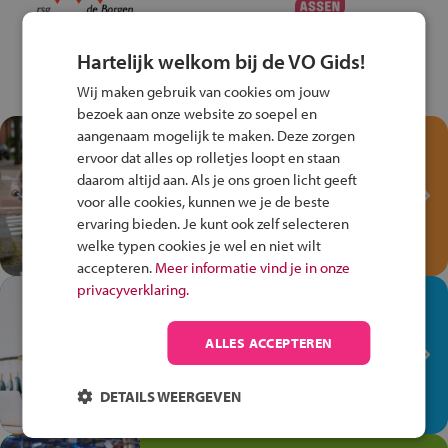
Hartelijk welkom bij de VO Gids!
Wij maken gebruik van cookies om jouw
bezoek aan onze website zo soepel en
aangenaam mogelijk te maken. Deze zorgen
Test je kennis met het
ervoor dat alles op rolletjes loopt en staan
Fiets Veilig
daarom altijd aan. Als je ons groen licht geeft
Verkeersspel!
voor alle cookies, kunnen we je de beste
ervaring bieden. Je kunt ook zelf selecteren
Speel het Fiets Veilig Verkeersspel
welke typen cookies je wel en niet wilt
en win een Cortina-fiets!
accepteren.
Meer informatie vind je in onze
privacyverklaring.
In de winkel ben je op je
plek!
ALLES ACCEPTEREN
Ontdek via het vmbo jouw talent
op de winkelvloer, waar elke dag
DETAILS WEERGEVEN
anders is!