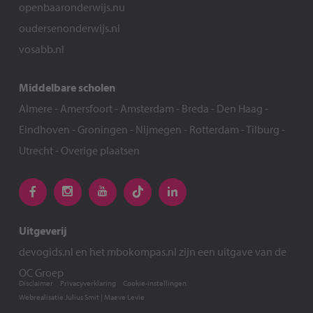
openbaaronderwijs.nu
oudersenonderwijs.nl
vosabb.nl
Middelbare scholen
Almere
-
Amersfoort
-
Amsterdam
-
Breda
-
Den Haag
-
Eindhoven
-
Groningen
-
Nijmegen
-
Rotterdam
-
Tilburg
-
Utrecht
-
Overige plaatsen
Uitgeverij
devogids.nl
en het
mbokompas.nl
zijn een uitgave van de
OC Groep
Disclaimer
Privacyverklaring
Cookie-instellingen
Webrealisatie
Julius Smit
|
Maeve Levie