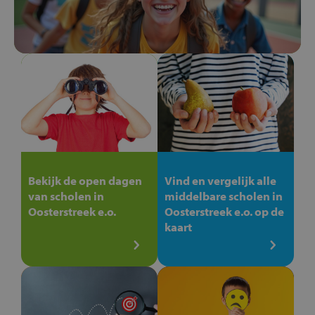
Bekijk de open dagen
Vind en vergelijk alle
van scholen in
middelbare scholen in
Oosterstreek e.o.
Oosterstreek e.o. op de
kaart