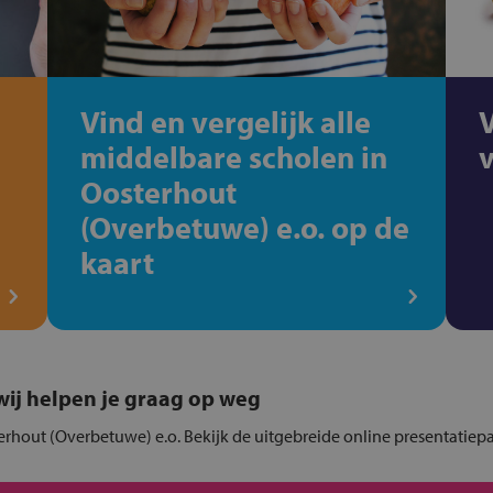
Vind en vergelijk alle
middelbare scholen in
Oosterhout
(Overbetuwe) e.o. op de
kaart
, wij helpen je graag op weg
terhout (Overbetuwe) e.o. Bekijk de uitgebreide online presentatiep