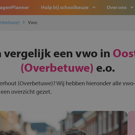
agenPlanner
Hulp bij schoolkeuze
Over ons
erbetuwe)
Vwo
 vergelijk een vwo in
Oos
(Overbetuwe)
e.o.
terhout (Overbetuwe)? Wij hebben hieronder alle vwo
 een overzicht gezet.