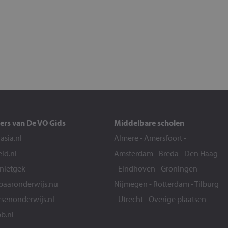
ers van De VO Gids
Middelbare scholen
sia.nl
Almere
-
Amersfoort
-
eld.nl
Amsterdam
-
Breda
-
Den Haag
snietgek
-
Eindhoven
-
Groningen
-
aaronderwijs.nu
Nijmegen
-
Rotterdam
-
Tilburg
senonderwijs.nl
-
Utrecht
-
Overige plaatsen
b.nl