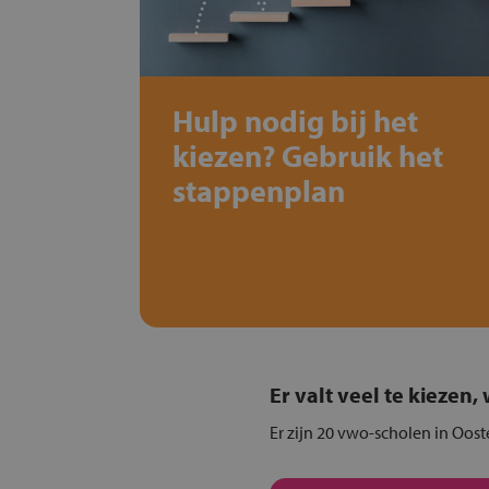
Hulp nodig bij het
kiezen? Gebruik het
stappenplan
Er valt veel te kiezen
Er zijn 20 vwo-scholen in Oos