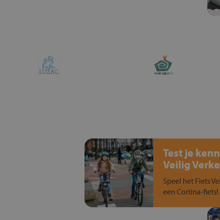
Test je kenn
Veilig Verke
Speel het Fiets Ve
een Cortina-fiets!