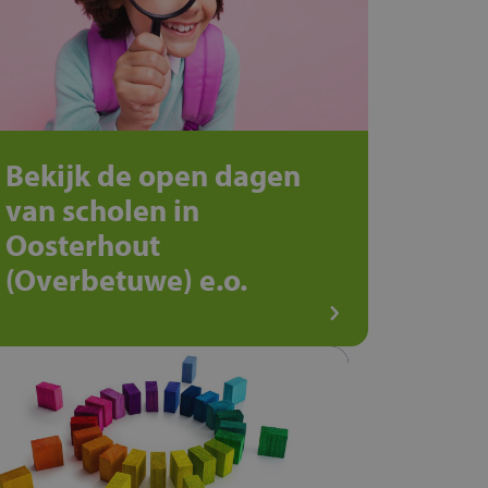
Bekijk de open dagen
van scholen in
Oosterhout
(Overbetuwe) e.o.