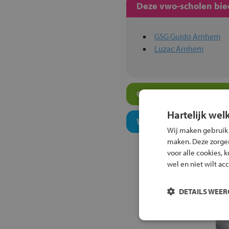
Deze vwo-scholen bied
GSG Guido Arnhem
Luzac Arnhem
Overige vwo-scholen i
Hartelijk wel
Welk onderwijsconcept
Wij maken gebruik
maken. Deze zorgen 
voor alle cookies, 
wel en niet wilt ac
DETAILS WEE