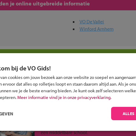
en je online uitgebreide informatie
VO De Vallei
Winford Arnhem
n jouw regio
kom bij de VO Gids!
 past bij jou?
 van cookies om jouw bezoek aan onze website zo soepel en aangenaam
ervoor dat alles op rolletjes loopt en staan daarom altijd aan. Als je ons
kunnen we je de beste ervaring bieden. Je kunt ook zelf selecteren welke
cepteren.
Meer informatie vind je in onze privacyverklaring.
RGEVEN
ALLES
Inschrijven?
Alle informatie om je kind aan te melden bij
een middelbare school.