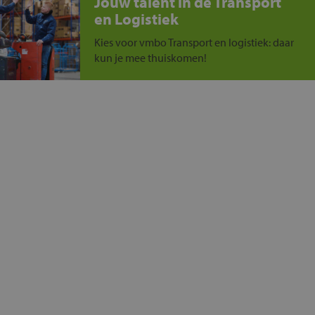
Jouw talent in de Transport
en Logistiek
Kies voor vmbo Transport en logistiek: daar
kun je mee thuiskomen!