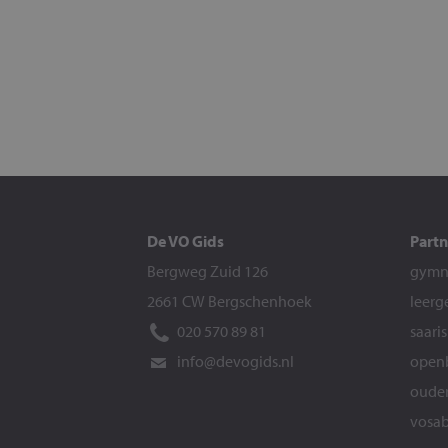
De VO Gids
Partn
Bergweg Zuid 126
gymna
2661 CW Bergschenhoek
leerg
020 570 89 81
saari
info@devogids.nl
openb
ouder
vosab