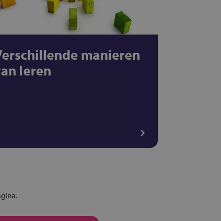
Verschillende manieren
van leren
agina.