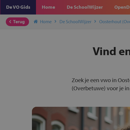
De VO Gids
Home
De SchoolWijzer
OpenD
Terug
Home
De SchoolWijzer
Oosterhout (Ov
Vind en
Zoek je een vwo in Oos
(Overbetuwe) voor je in