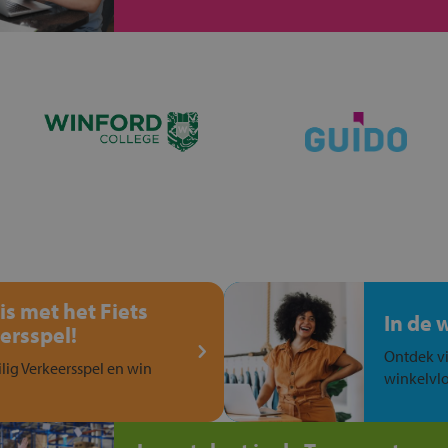
is met het Fiets
In de 
ersspel!
Ontdek vi
ilig Verkeersspel en win
winkelvlo