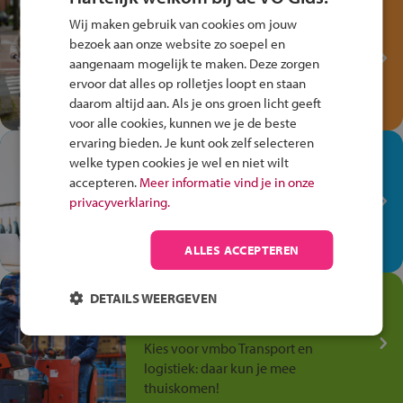
Test je kennis met het
Wij maken gebruik van cookies om jouw
Fiets Veilig
bezoek aan onze website zo soepel en
Verkeersspel!
aangenaam mogelijk te maken. Deze zorgen
ervoor dat alles op rolletjes loopt en staan
Speel het Fiets Veilig Verkeersspel
daarom altijd aan. Als je ons groen licht geeft
en win een Cortina-fiets!
voor alle cookies, kunnen we je de beste
ervaring bieden. Je kunt ook zelf selecteren
In de winkel ben je op je
welke typen cookies je wel en niet wilt
plek!
accepteren.
Meer informatie vind je in onze
privacyverklaring.
Ontdek via het vmbo jouw talent
op de winkelvloer, waar elke dag
anders is!
ALLES ACCEPTEREN
Jouw talent in de
DETAILS WEERGEVEN
Transport en Logistiek
Kies voor vmbo Transport en
logistiek: daar kun je mee
thuiskomen!