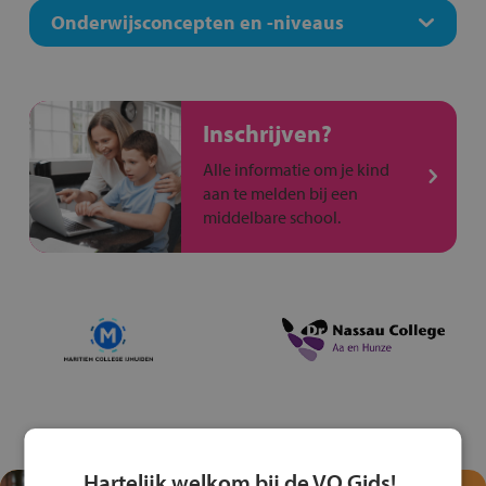
Onderwijsconcepten en -niveaus
Inschrijven?
Alle informatie om je kind
aan te melden bij een
middelbare school.
Hartelijk welkom bij de VO Gids!