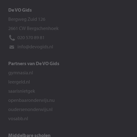
De VO Gids
Bergweg Zuid 126
2661 CW Bergschenhoek
020 570 89 81
info@devogids.nl
Partners van De VO Gids
gymnasia.nl
leergeld.nl
saarisnietgek
openbaaronderwijs.nu
oudersenonderwijs.nl
vosabb.nl
Middelbare scholen