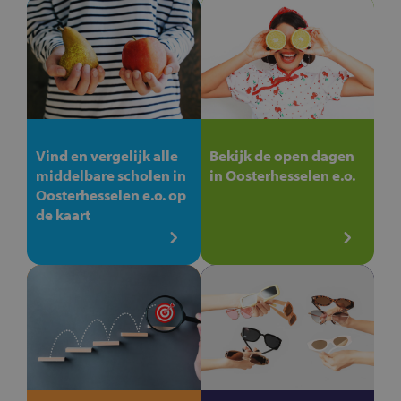
Vind en vergelijk alle
Bekijk de open dagen
middelbare scholen in
in Oosterhesselen e.o.
Oosterhesselen e.o. op
de kaart