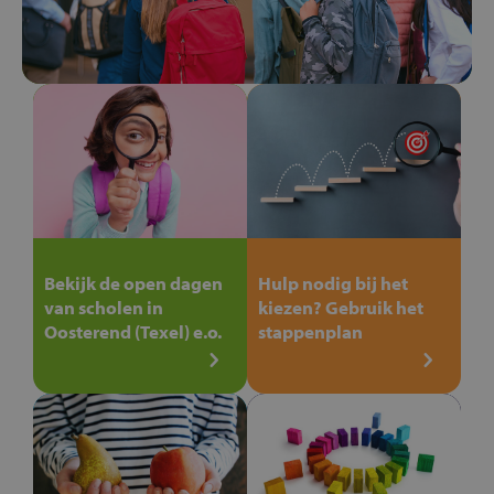
Bekijk de open dagen
Hulp nodig bij het
van scholen in
kiezen? Gebruik het
Oosterend (Texel) e.o.
stappenplan