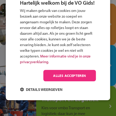
Hartelijk welkom bij de VO Gids!
Test je kennis met het
Wij maken gebruik van cookies om jouw
Fiets Veilig
bezoek aan onze website zo soepel en
aangenaam mogelijk te maken. Deze zorgen
Verkeersspel!
ervoor dat alles op rolletjes loopt en staan
Speel het Fiets Veilig Verkeersspel
daarom altijd aan. Als je ons groen licht geeft
en win een Cortina-fiets!
voor alle cookies, kunnen we je de beste
ervaring bieden. Je kunt ook zelf selecteren
welke typen cookies je wel en niet wilt
In de winkel ben je op je
accepteren.
Meer informatie vind je in onze
plek!
privacyverklaring.
Ontdek via het vmbo jouw talent
op de winkelvloer, waar elke dag
ALLES ACCEPTEREN
anders is!
DETAILS WEERGEVEN
Jouw talent in de
Transport en Logistiek
Kies voor vmbo Transport en
logistiek: daar kun je mee