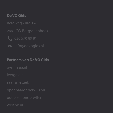
De VO Gids
Bergweg Zuid 126
2661 CW Bergschenhoek
020 570 89 81
info@devogids.nl
Partners van De VO Gids
gymnasia.nl
leergeld.nl
saarisnietgek
openbaaronderwijs.nu
oudersenonderwijs.nl
vosabb.nl