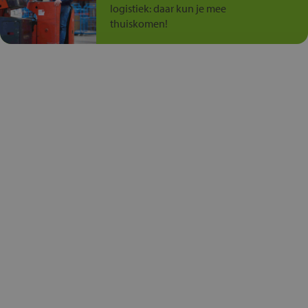
logistiek: daar kun je mee
thuiskomen!