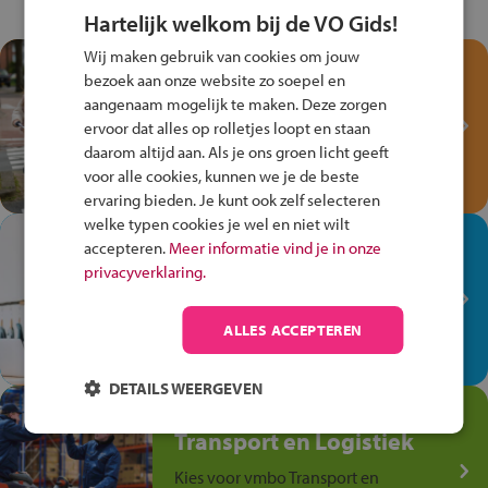
Hartelijk welkom bij de VO Gids!
Wij maken gebruik van cookies om jouw
Test je kennis met het
bezoek aan onze website zo soepel en
Fiets Veilig
aangenaam mogelijk te maken. Deze zorgen
Verkeersspel!
ervoor dat alles op rolletjes loopt en staan
daarom altijd aan. Als je ons groen licht geeft
Speel het Fiets Veilig Verkeersspel
voor alle cookies, kunnen we je de beste
en win een Cortina-fiets!
ervaring bieden. Je kunt ook zelf selecteren
welke typen cookies je wel en niet wilt
In de winkel ben je op je
accepteren.
Meer informatie vind je in onze
plek!
privacyverklaring.
Ontdek via het vmbo jouw talent
op de winkelvloer, waar elke dag
ALLES ACCEPTEREN
anders is!
DETAILS WEERGEVEN
Jouw talent in de
Transport en Logistiek
Kies voor vmbo Transport en