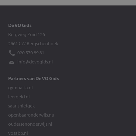
De VO Gids
Bergweg Zuid 126
2661 CW Bergschenhoek
020 570 89 81
info@devogids.nl
Partners van De VO Gids
gymnasia.nl
leergeld.nl
saarisnietgek
openbaaronderwijs.nu
oudersenonderwijs.nl
vosabb.nl