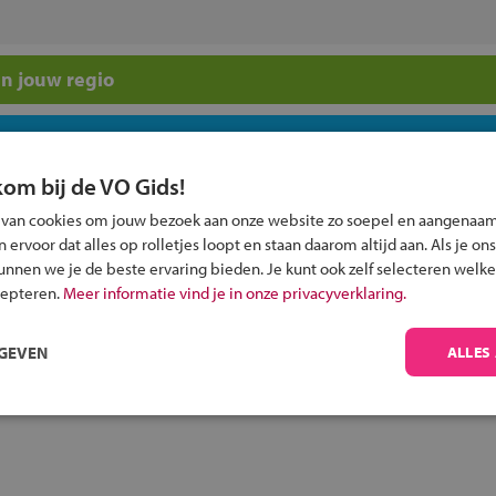
n jouw regio
 past bij jou?
kom bij de VO Gids!
 van cookies om jouw bezoek aan onze website zo soepel en aangenaam
ervoor dat alles op rolletjes loopt en staan daarom altijd aan. Als je ons
kunnen we je de beste ervaring bieden. Je kunt ook zelf selecteren welke
cepteren.
Meer informatie vind je in onze privacyverklaring.
Inschrijven?
Alle informatie om je kind aan te melden bij
RGEVEN
ALLES
een middelbare school.