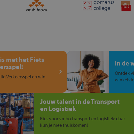
is met het Fiets
In de 
ersspel!
Ontdek vi
ilig Verkeersspel en win
winkelvlo
Jouw talent in de Transport
en Logistiek
Kies voor vmbo Transport en logistiek: daar
kun je mee thuiskomen!