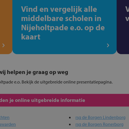
Vind en vergelijk alle
middelbare scholen in
Nijeholtpade e.o. op de
kaart
, wij helpen je graag op weg
oltpade e.o. Bekijk de uitgebreide online presentatiepagina.
en je online uitgebreide informatie
chten
rsg de Borgen Lindenborg
euwarden
rsg de Borgen Ronerborg