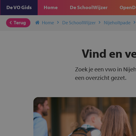
De VO Gids
Home
De SchoolWijzer
OpenD
Terug
Home
De SchoolWijzer
Nijeholtpade
Vind en v
Zoek je een vwo in Nije
een overzicht gezet.