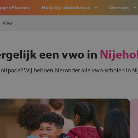
agenPlanner
Hulp bij schoolkeuze
Over ons
Vwo
ergelijk een vwo in
Nijeho
holtpade? Wij hebben hieronder alle vwo-scholen in Ni