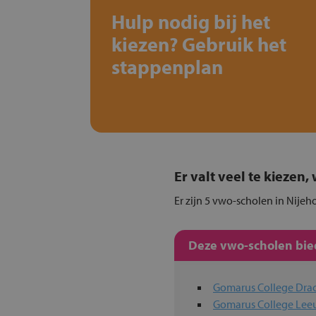
Hulp nodig bij het
kiezen? Gebruik het
stappenplan
Er valt veel te kiezen
Er zijn 5 vwo-scholen in Nijeh
Deze vwo-scholen bied
Gomarus College Dra
Gomarus College Le