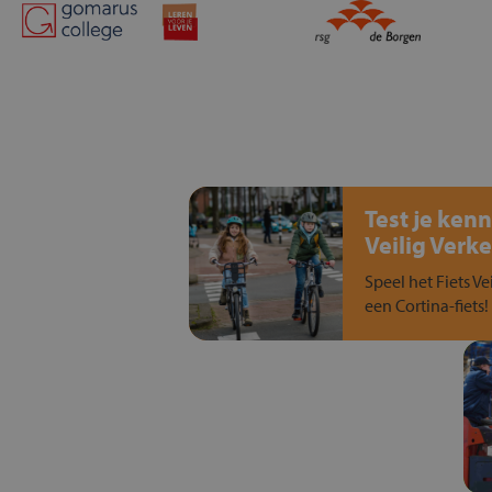
Test je kenn
Veilig Verke
Speel het Fiets Ve
een Cortina-fiets!