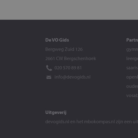
De VO Gids
Partn
Bergweg Zuid 126
gymna
2661 CW Bergschenhoek
leerg
020 570 89 81
saari
info@devogids.nl
openb
ouder
vosab
Uitgeverij
devogids.nl
en het
mbokompas.nl
zijn een u