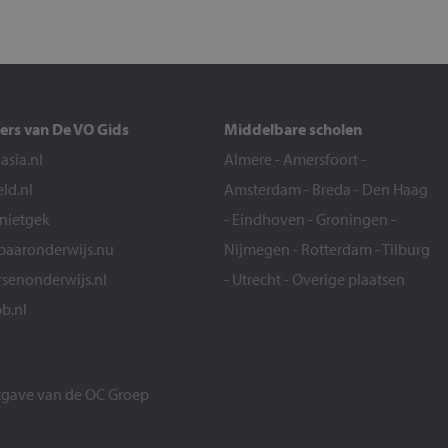
ers van De VO Gids
Middelbare scholen
sia.nl
Almere
-
Amersfoort
-
eld.nl
Amsterdam
-
Breda
-
Den Haag
snietgek
-
Eindhoven
-
Groningen
-
aaronderwijs.nu
Nijmegen
-
Rotterdam
-
Tilburg
senonderwijs.nl
-
Utrecht
-
Overige plaatsen
b.nl
itgave van de
OC Groep