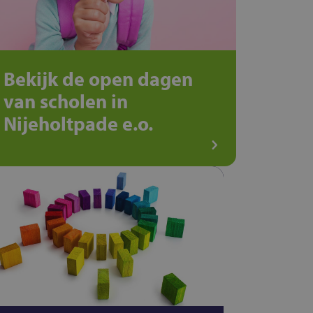
Bekijk de open dagen
van scholen in
Nijeholtpade e.o.