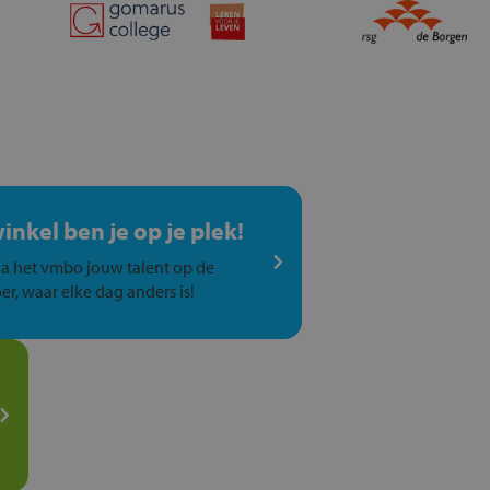
winkel ben je op je plek!
a het vmbo jouw talent op de
er, waar elke dag anders is!