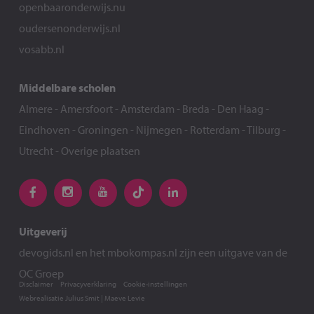
openbaaronderwijs.nu
oudersenonderwijs.nl
vosabb.nl
Middelbare scholen
Almere
-
Amersfoort
-
Amsterdam
-
Breda
-
Den Haag
-
Eindhoven
-
Groningen
-
Nijmegen
-
Rotterdam
-
Tilburg
-
Utrecht
-
Overige plaatsen
Uitgeverij
devogids.nl
en het
mbokompas.nl
zijn een uitgave van de
OC Groep
Disclaimer
Privacyverklaring
Cookie-instellingen
Webrealisatie
Julius Smit
|
Maeve Levie