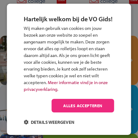
Hartelijk welkom bij de VO Gids!
Wij maken gebruik van cookies om jouw
bezoek aan onze website zo soepel en
aangenaam mogelijk te maken. Deze zorgen
Test je kennis met het
ervoor dat alles op rolletjes loopt en staan
Fiets Veilig
daarom altijd aan. Als je ons groen licht geeft
Verkeersspel!
voor alle cookies, kunnen we je de beste
ervaring bieden. Je kunt ook zelf selecteren
Speel het Fiets Veilig Verkeersspel
welke typen cookies je wel en niet wilt
en win een Cortina-fiets!
accepteren.
Meer informatie vind je in onze
privacyverklaring.
In de winkel ben je op je
plek!
ALLES ACCEPTEREN
Ontdek via het vmbo jouw talent
op de winkelvloer, waar elke dag
DETAILS WEERGEVEN
anders is!