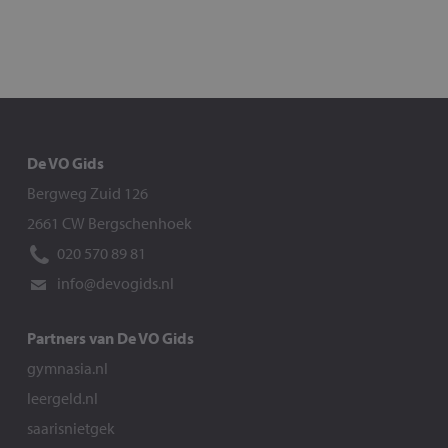
De VO Gids
Bergweg Zuid 126
2661 CW Bergschenhoek
020 570 89 81
info@devogids.nl
Partners van De VO Gids
gymnasia.nl
leergeld.nl
saarisnietgek