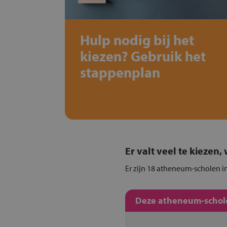
Hulp nodig bij het
kiezen? Gebruik het
stappenplan
Er valt veel te kiezen
Er zijn 18 atheneum-scholen i
Deze atheneum-schole