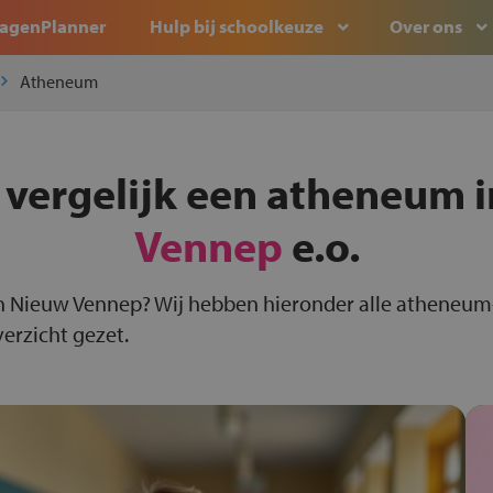
agenPlanner
Hulp bij schoolkeuze
Over ons
Atheneum
 vergelijk een atheneum 
Vennep
e.o.
n Nieuw Vennep? Wij hebben hieronder alle atheneum
erzicht gezet.