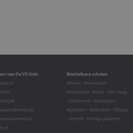
ers van De VO Gids
Middelbare scholen
sia.nl
Almere
-
Amersfoort
-
eld.nl
Amsterdam
-
Breda
-
Den Haag
snietgek
-
Eindhoven
-
Groningen
-
aaronderwijs.nu
Nijmegen
-
Rotterdam
-
Tilburg
senonderwijs.nl
-
Utrecht
-
Overige plaatsen
b.nl