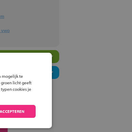
im
o vwo
 mogelijk te
 groen licht geeft
 typen cookies je
 ACCEPTEREN