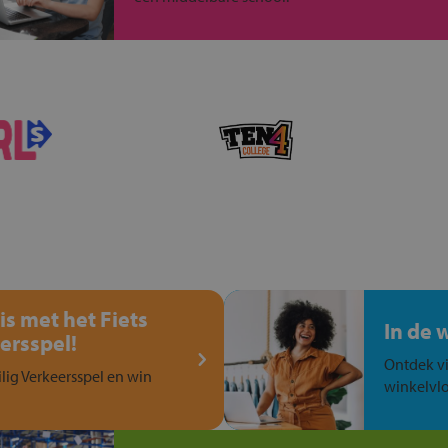
is met het Fiets
In de 
ersspel!
Ontdek vi
ilig Verkeersspel en win
winkelvlo