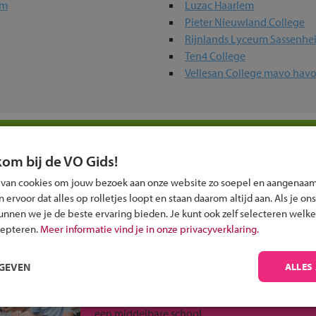
um
Luzac Haarlem
Pieter Nieuwland College
Rijnlands Lyceum Sassenhe
Ten4 College
Vellesan College mavo hav
olen in jouw regio
kom bij de VO Gids!
 past bij jou?
 van cookies om jouw bezoek aan onze website zo soepel en aangenaam
ervoor dat alles op rolletjes loopt en staan daarom altijd aan. Als je ons
kunnen we je de beste ervaring bieden. Je kunt ook zelf selecteren welke
cepteren.
Meer informatie vind je in onze privacyverklaring.
RGEVEN
ALLES
Inschrijven?
Alle informatie om je kind aan te melden bij
een middelbare school.