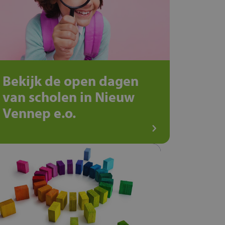
Bekijk de open dagen
van scholen in Nieuw
Vennep e.o.