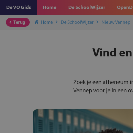
De VO Gids
Home
De SchoolWijzer
OpenD
Terug
Home
De SchoolWijzer
Nieuw Vennep
Vind en
Zoek je een atheneum i
Vennep voor je in een ov