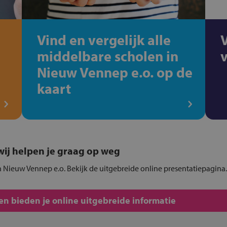
Vind en vergelijk alle
middelbare scholen in
Nieuw Vennep e.o. op de
kaart
, wij helpen je graag op weg
n Nieuw Vennep e.o. Bekijk de uitgebreide online presentatiepagina.
n bieden je online uitgebreide informatie