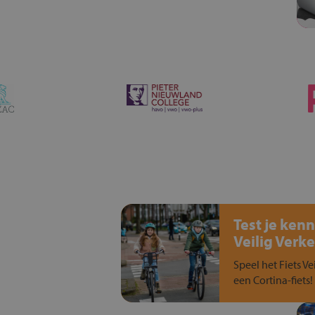
Test je kenn
Veilig Verke
Speel het Fiets Ve
een Cortina-fiets!