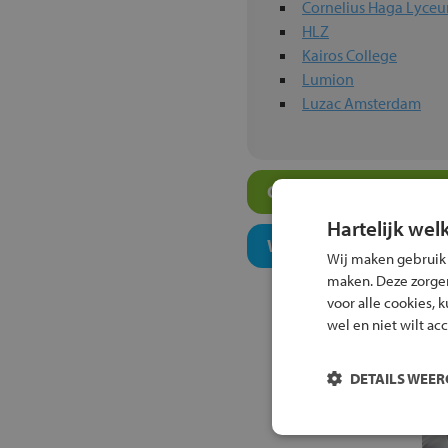
Cornelius Haga Lyce
HLZ
Kairos College
Lumion
Luzac Amsterdam
Overige atheneum-sch
Hartelijk wel
Welk onderwijsconcept
Wij maken gebruik
maken. Deze zorgen 
voor alle cookies, 
wel en niet wilt ac
DETAILS WEE