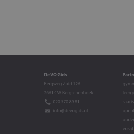
De VO Gids
Partn
Bergweg Zuid 126
gymna
2661 CW Bergschenhoek
leerg
020 570 89 81
saari
info@devogids.nl
openb
ouder
vosab