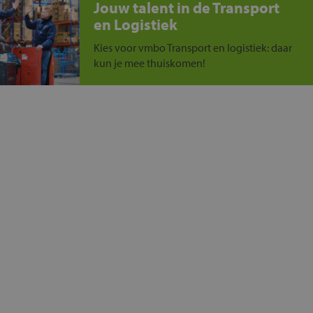
Jouw talent in de Transport
en Logistiek
Kies voor vmbo Transport en logistiek: daar
kun je mee thuiskomen!