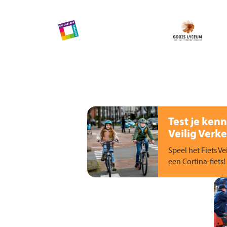
Test je kenn
Veilig Verke
Speel het Fiets Ve
een Cortina-fiets!