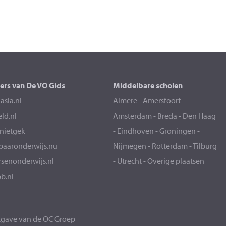
ers van De VO Gids
Middelbare scholen
sia.nl
Almere
-
Amersfoort
-
eld.nl
Amsterdam
-
Breda
-
Den Haag
snietgek
-
Eindhoven
-
Groningen
-
aaronderwijs.nu
Nijmegen
-
Rotterdam
-
Tilburg
senonderwijs.nl
-
Utrecht
-
Overige plaatsen
b.nl
itgave van de
OC Groep