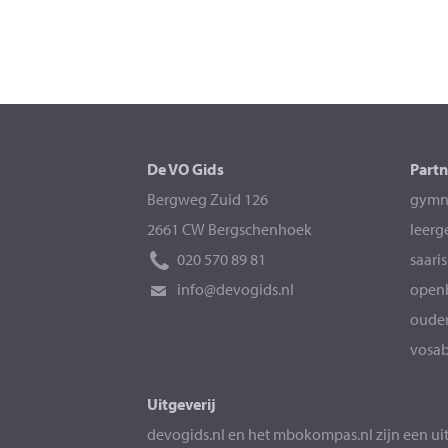
De VO Gids
Partn
Bergweg Zuid 126
gymna
2661 CW Bergschenhoek
leerg
020 570 89 81
saari
info@devogids.nl
openb
ouder
vosab
Uitgeverij
devogids.nl
en het
mbokompas.nl
zijn een u