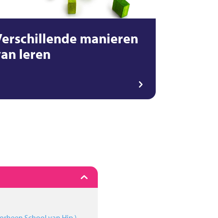
Verschillende manieren
van leren
oorheen School van Hip )