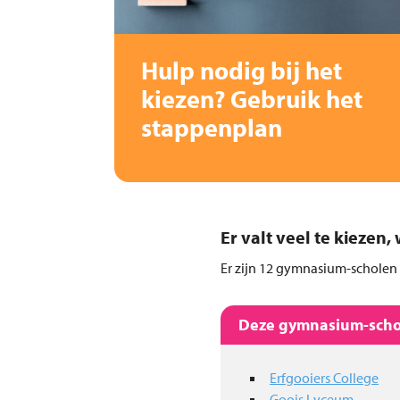
Hulp nodig bij het
kiezen? Gebruik het
stappenplan
Er valt veel te kiezen
Er zijn 12 gymnasium-scholen 
Deze gymnasium-schol
Erfgooiers College
Goois Lyceum