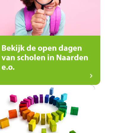
Bekijk de open dagen
van scholen in Naarden
e.o.