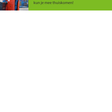
kun je mee thuiskomen!