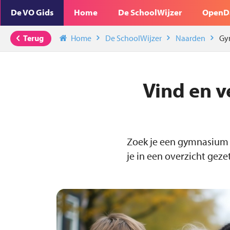
De VO Gids
Home
De SchoolWijzer
OpenD
Terug
Home
De SchoolWijzer
Naarden
Gy
Vind en v
Zoek je een gymnasium 
je in een overzicht gezet