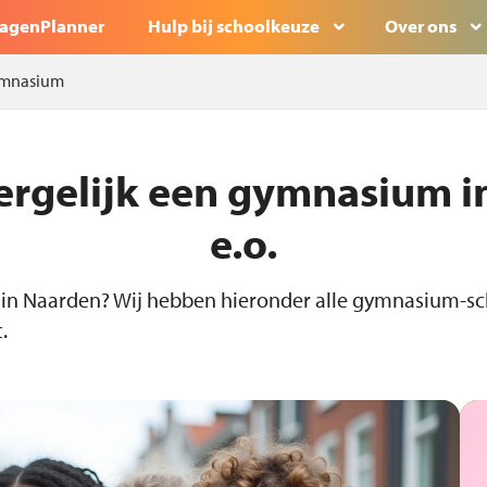
agenPlanner
Hulp bij schoolkeuze
Over ons
mnasium
ergelijk een gymnasium i
e.o.
in Naarden? Wij hebben hieronder alle gymnasium-sc
.