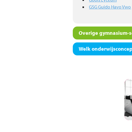
GSG Guido Havo Vwo
Overige gymnasium-sc
Welk onderwijsconcept