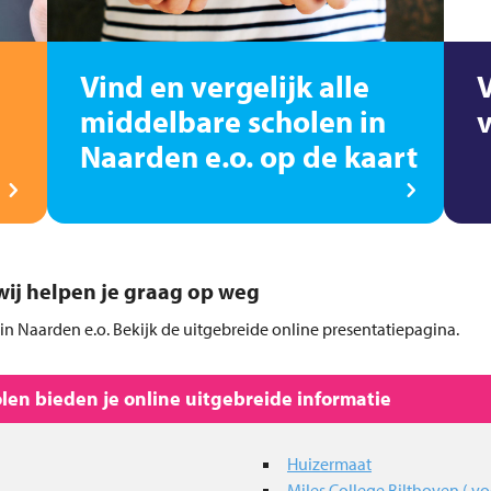
Vind en vergelijk alle
middelbare scholen in
Naarden e.o. op de kaart
, wij helpen je graag op weg
in Naarden e.o. Bekijk de uitgebreide online presentatiepagina.
en bieden je online uitgebreide informatie
Huizermaat
Miles College Bilthoven ( v