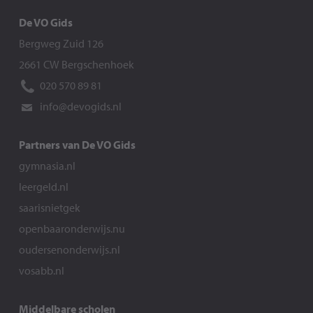
De VO Gids
Bergweg Zuid 126
2661 CW Bergschenhoek
020 570 89 81
info@devogids.nl
Partners van De VO Gids
gymnasia.nl
leergeld.nl
saarisnietgek
openbaaronderwijs.nu
oudersenonderwijs.nl
vosabb.nl
Middelbare scholen