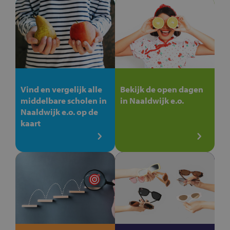
Vind en vergelijk alle
Bekijk de open dagen
middelbare scholen in
in Naaldwijk e.o.
Naaldwijk e.o. op de
kaart