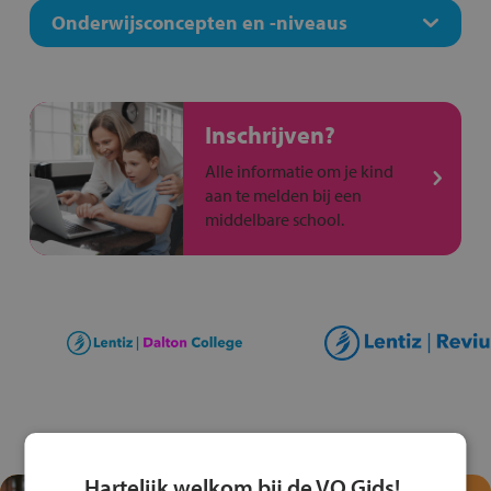
Onderwijsconcepten en -niveaus
Inschrijven?
Alle informatie om je kind
aan te melden bij een
middelbare school.
Hartelijk welkom bij de VO Gids!