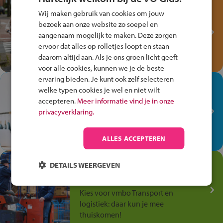
Test je kennis met het
Wij maken gebruik van cookies om jouw
Fiets Veilig
bezoek aan onze website zo soepel en
Verkeersspel!
aangenaam mogelijk te maken. Deze zorgen
ervoor dat alles op rolletjes loopt en staan
Speel het Fiets Veilig Verkeersspel
daarom altijd aan. Als je ons groen licht geeft
en win een Cortina-fiets!
voor alle cookies, kunnen we je de beste
ervaring bieden. Je kunt ook zelf selecteren
In de winkel ben je op je
welke typen cookies je wel en niet wilt
plek!
accepteren.
Meer informatie vind je in onze
privacyverklaring.
Ontdek via het vmbo jouw talent
op de winkelvloer, waar elke dag
anders is!
ALLES ACCEPTEREN
Jouw talent in de
DETAILS WEERGEVEN
Transport en Logistiek
Kies voor vmbo Transport en
logistiek: daar kun je mee
thuiskomen!