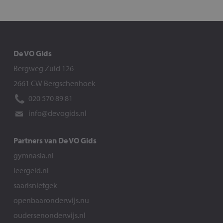
De VO Gids
Bergweg Zuid 126
2661 CW Bergschenhoek
020 570 89 81
info@devogids.nl
Partners van De VO Gids
gymnasia.nl
leergeld.nl
saarisnietgek
openbaaronderwijs.nu
oudersenonderwijs.nl