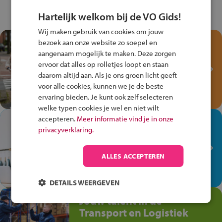
Hartelijk welkom bij de VO Gids!
Wij maken gebruik van cookies om jouw
Test je kennis met het
bezoek aan onze website zo soepel en
Fiets Veilig
aangenaam mogelijk te maken. Deze zorgen
ervoor dat alles op rolletjes loopt en staan
Verkeersspel!
daarom altijd aan. Als je ons groen licht geeft
Speel het Fiets Veilig Verkeersspel
voor alle cookies, kunnen we je de beste
en win een Cortina-fiets!
ervaring bieden. Je kunt ook zelf selecteren
welke typen cookies je wel en niet wilt
accepteren.
Meer informatie vind je in onze
In de winkel ben je op je
privacyverklaring.
plek!
Ontdek via het vmbo jouw talent
ALLES ACCEPTEREN
op de winkelvloer, waar elke dag
anders is!
DETAILS WEERGEVEN
Jouw talent in de
Transport en Logistiek