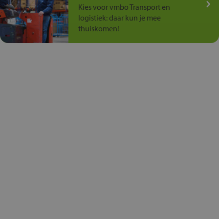
Kies voor vmbo Transport en
logistiek: daar kun je mee
thuiskomen!