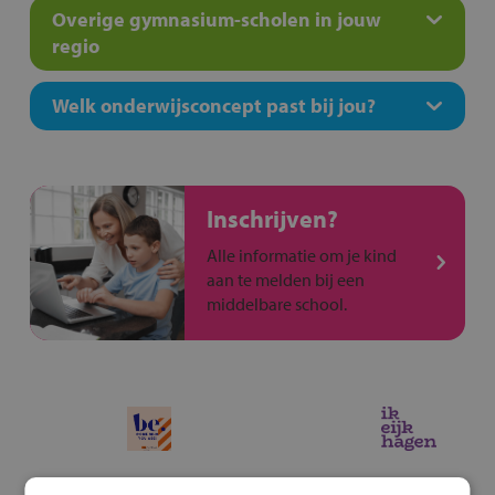
Overige gymnasium-scholen in jouw
regio
Welk onderwijsconcept past bij jou?
Inschrijven?
Alle informatie om je kind
aan te melden bij een
middelbare school.