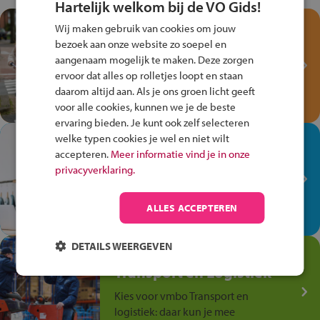
Hartelijk welkom bij de VO Gids!
Test je kennis met het
Wij maken gebruik van cookies om jouw
Fiets Veilig
bezoek aan onze website zo soepel en
Verkeersspel!
aangenaam mogelijk te maken. Deze zorgen
ervoor dat alles op rolletjes loopt en staan
Speel het Fiets Veilig Verkeersspel
daarom altijd aan. Als je ons groen licht geeft
en win een Cortina-fiets!
voor alle cookies, kunnen we je de beste
ervaring bieden. Je kunt ook zelf selecteren
welke typen cookies je wel en niet wilt
In de winkel ben je op je
accepteren.
Meer informatie vind je in onze
plek!
privacyverklaring.
Ontdek via het vmbo jouw talent
op de winkelvloer, waar elke dag
ALLES ACCEPTEREN
anders is!
DETAILS WEERGEVEN
Jouw talent in de
Transport en Logistiek
Kies voor vmbo Transport en
logistiek: daar kun je mee