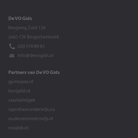
De VO Gids
Bergweg Zuid 126
2661 CW Bergschenhoek
020 570 89 81
info@devogids.nl
Partners van De VO Gids
gymnasia.nl
leergeld.nl
saarisnietgek
openbaaronderwijs.nu
oudersenonderwijs.nl
vosabb.nl