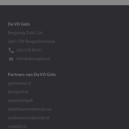
De VO Gids
Bergweg Zuid 126
2661 CW Bergschenhoek
020 570 89 81
info@devogids.nl
Partners van De VO Gids
gymnasia.nl
leergeld.nl
saarisnietgek
openbaaronderwijs.nu
oudersenonderwijs.nl
vosabb.nl