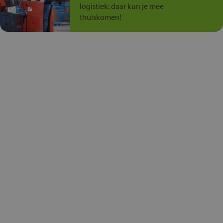
logistiek: daar kun je mee
thuiskomen!