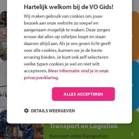
Hartelijk welkom bij de VO Gids!
Wij maken gebruik van cookies om jouw
Test je kennis met het
bezoek aan onze website zo soepel en
Fiets Veilig
aangenaam mogelijk te maken. Deze zorgen
Verkeersspel!
ervoor dat alles op rolletjes loopt en staan
daarom altijd aan. Als je ons groen licht geeft
Speel het Fiets Veilig Verkeersspel
voor alle cookies, kunnen we je de beste
en win een Cortina-fiets!
ervaring bieden. Je kunt ook zelf selecteren
welke typen cookies je wel en niet wilt
In de winkel ben je op je
accepteren.
Meer informatie vind je in onze
plek!
privacyverklaring.
Ontdek via het vmbo jouw talent
op de winkelvloer, waar elke dag
ALLES ACCEPTEREN
anders is!
DETAILS WEERGEVEN
Jouw talent in de
Transport en Logistiek
Kies voor vmbo Transport en