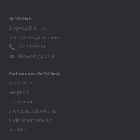
De VO Gids
Bergweg Zuid 126
2661 CW Bergschenhoek
020 570 89 81
info@devogids.nl
Partners van De VO Gids
gymnasia.nl
leergeld.nl
saarisnietgek
openbaaronderwijs.nu
oudersenonderwijs.nl
vosabb.nl