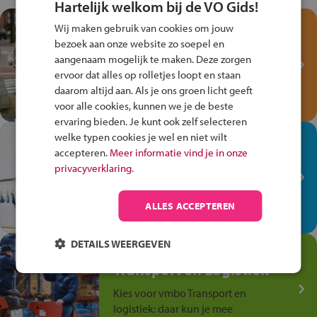
Hartelijk welkom bij de VO Gids!
Test je kennis met het
Wij maken gebruik van cookies om jouw
Fiets Veilig
bezoek aan onze website zo soepel en
Verkeersspel!
aangenaam mogelijk te maken. Deze zorgen
ervoor dat alles op rolletjes loopt en staan
Speel het Fiets Veilig Verkeersspel
daarom altijd aan. Als je ons groen licht geeft
en win een Cortina-fiets!
voor alle cookies, kunnen we je de beste
ervaring bieden. Je kunt ook zelf selecteren
welke typen cookies je wel en niet wilt
In de winkel ben je op je
accepteren.
Meer informatie vind je in onze
plek!
privacyverklaring.
Ontdek via het vmbo jouw talent
op de winkelvloer, waar elke dag
ALLES ACCEPTEREN
anders is!
DETAILS WEERGEVEN
Jouw talent in de
Transport en Logistiek
Kies voor vmbo Transport en
logistiek: daar kun je mee