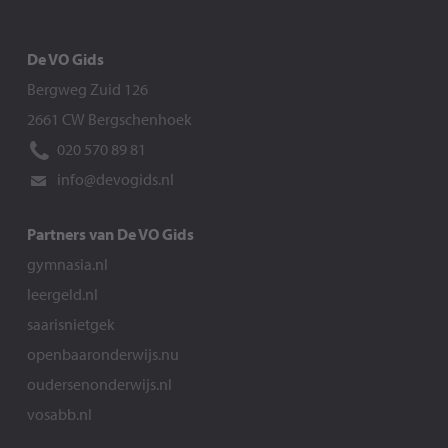
De VO Gids
Bergweg Zuid 126
2661 CW Bergschenhoek
020 570 89 81
info@devogids.nl
Partners van De VO Gids
gymnasia.nl
leergeld.nl
saarisnietgek
openbaaronderwijs.nu
oudersenonderwijs.nl
vosabb.nl