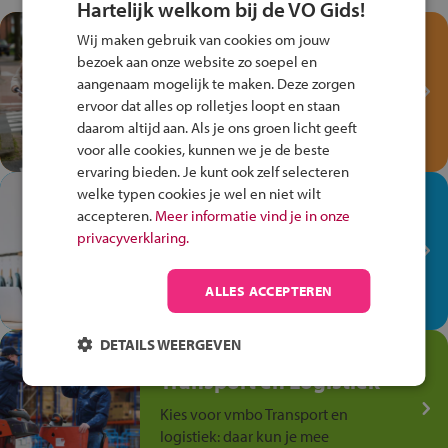
Hartelijk welkom bij de VO Gids!
Test je kennis met het
Wij maken gebruik van cookies om jouw
Fiets Veilig
bezoek aan onze website zo soepel en
Verkeersspel!
aangenaam mogelijk te maken. Deze zorgen
ervoor dat alles op rolletjes loopt en staan
Speel het Fiets Veilig Verkeersspel
daarom altijd aan. Als je ons groen licht geeft
en win een Cortina-fiets!
voor alle cookies, kunnen we je de beste
ervaring bieden. Je kunt ook zelf selecteren
welke typen cookies je wel en niet wilt
In de winkel ben je op je
accepteren.
Meer informatie vind je in onze
plek!
privacyverklaring.
Ontdek via het vmbo jouw talent
op de winkelvloer, waar elke dag
ALLES ACCEPTEREN
anders is!
DETAILS WEERGEVEN
Jouw talent in de
Transport en Logistiek
Kies voor vmbo Transport en
logistiek: daar kun je mee