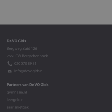
De VO Gids
Bergweg Zuid 126
2661 CW Bergschenhoek
020 570 89 81
info@devogids.nl
Partners van De VO Gids
gymnasia.nl
leergeld.nl
saarisnietgek