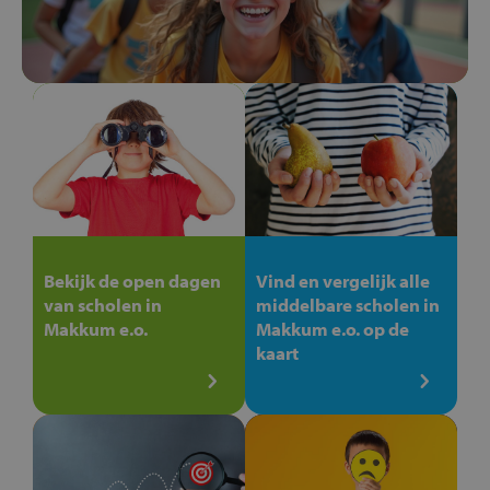
Bekijk de open dagen
Vind en vergelijk alle
van scholen in
middelbare scholen in
Makkum e.o.
Makkum e.o. op de
kaart