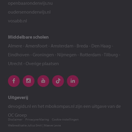
openbaaronderwijs.nu
oudersenonderwijs.nl
vosabb.nl
Middelbare scholen
Almere
-
Amersfoort
-
Amsterdam
-
Breda
-
Den Haag
-
Eindhoven
-
Groningen
-
Nijmegen
-
Rotterdam
-
Tilburg
-
Utrecht
-
Overige plaatsen
Uitgeverij
devogids.nl
en het
mbokompas.nl
zijn een uitgave van de
OC Groep
Disclaimer
Privacyverklaring
Cookie-instellingen
Webrealisatie
Julius Smit
|
Maeve Levie