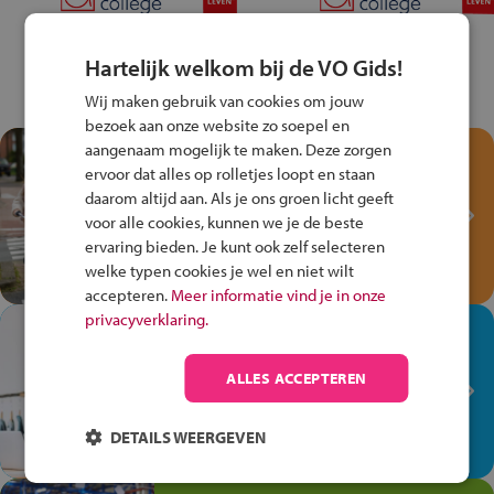
Hartelijk welkom bij de VO Gids!
Wij maken gebruik van cookies om jouw
bezoek aan onze website zo soepel en
aangenaam mogelijk te maken. Deze zorgen
Test je kennis met het
ervoor dat alles op rolletjes loopt en staan
Fiets Veilig
daarom altijd aan. Als je ons groen licht geeft
Verkeersspel!
voor alle cookies, kunnen we je de beste
ervaring bieden. Je kunt ook zelf selecteren
Speel het Fiets Veilig Verkeersspel
welke typen cookies je wel en niet wilt
en win een Cortina-fiets!
accepteren.
Meer informatie vind je in onze
privacyverklaring.
In de winkel ben je op je
plek!
ALLES ACCEPTEREN
Ontdek via het vmbo jouw talent
op de winkelvloer, waar elke dag
DETAILS WEERGEVEN
anders is!