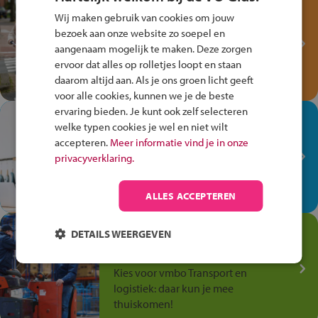
Test je kennis met het
Wij maken gebruik van cookies om jouw
Fiets Veilig
bezoek aan onze website zo soepel en
Verkeersspel!
aangenaam mogelijk te maken. Deze zorgen
Speel het Fiets Veilig Verkeersspel
ervoor dat alles op rolletjes loopt en staan
en win een Cortina-fiets!
daarom altijd aan. Als je ons groen licht geeft
voor alle cookies, kunnen we je de beste
ervaring bieden. Je kunt ook zelf selecteren
In de winkel ben je op je
welke typen cookies je wel en niet wilt
plek!
accepteren.
Meer informatie vind je in onze
privacyverklaring.
Ontdek via het vmbo jouw talent
op de winkelvloer, waar elke dag
anders is!
ALLES ACCEPTEREN
Jouw talent in de
DETAILS WEERGEVEN
Transport en Logistiek
Kies voor vmbo Transport en
logistiek: daar kun je mee
thuiskomen!