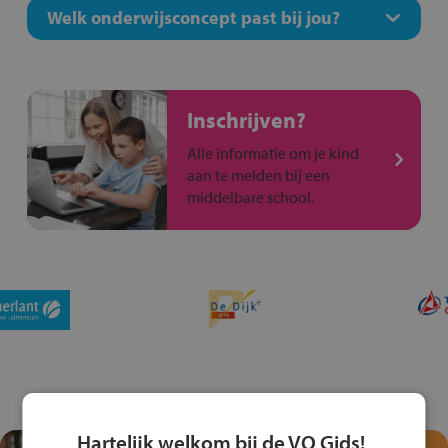
Welk onderwijsconcept past bij jou?
Inschrijven?
Alle informatie om je kind
aan te melden bij een
middelbare school.
Hartelijk welkom bij de VO Gids!