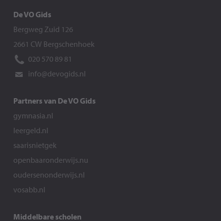
De VO Gids
Bergweg Zuid 126
2661 CW Bergschenhoek
020 570 89 81
info@devogids.nl
Partners van De VO Gids
gymnasia.nl
leergeld.nl
saarisnietgek
openbaaronderwijs.nu
oudersenonderwijs.nl
vosabb.nl
Middelbare scholen