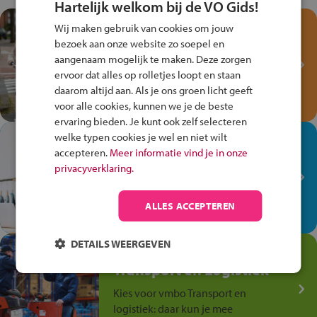
Hartelijk welkom bij de VO Gids!
Test je kennis met het
Wij maken gebruik van cookies om jouw
Fiets Veilig
bezoek aan onze website zo soepel en
Verkeersspel!
aangenaam mogelijk te maken. Deze zorgen
ervoor dat alles op rolletjes loopt en staan
Speel het Fiets Veilig Verkeersspel
daarom altijd aan. Als je ons groen licht geeft
en win een Cortina-fiets!
voor alle cookies, kunnen we je de beste
ervaring bieden. Je kunt ook zelf selecteren
welke typen cookies je wel en niet wilt
In de winkel ben je op je
accepteren.
Meer informatie vind je in onze
plek!
privacyverklaring.
Ontdek via het vmbo jouw talent
op de winkelvloer, waar elke dag
ALLES ACCEPTEREN
anders is!
DETAILS WEERGEVEN
Jouw talent in de
Transport en Logistiek
Kies voor vmbo Transport en
logistiek: daar kun je mee