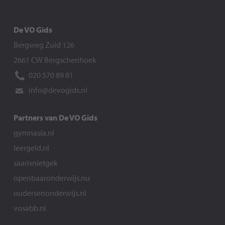
De VO Gids
Bergweg Zuid 126
2661 CW Bergschenhoek
020 570 89 81
info@devogids.nl
Partners van De VO Gids
gymnasia.nl
leergeld.nl
saarisnietgek
openbaaronderwijs.nu
oudersenonderwijs.nl
vosabb.nl