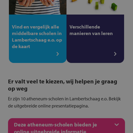
Vind en vergelijk alle
Verschillende
middelbare scholen in
manieren van leren
Lambertschaag e.o. op
de kaart
Er valt veel te kiezen, wij helpen je graag
op weg
Er zijn 10 atheneum-scholen in Lambertschaag e.o. Bekijk
de uitgebreide online presentatiepagina.
Deze atheneum-scholen bieden je
online uitgebreide informatie