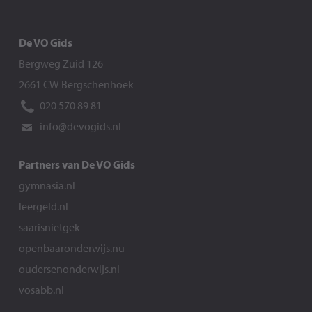
De VO Gids
Bergweg Zuid 126
2661 CW Bergschenhoek
020 570 89 81
info@devogids.nl
Partners van De VO Gids
gymnasia.nl
leergeld.nl
saarisnietgek
openbaaronderwijs.nu
oudersenonderwijs.nl
vosabb.nl