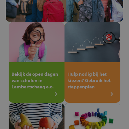
Bekijk de open dagen
Hulp nodig bij het
van scholen in
kiezen? Gebruik het
Lambertschaag e.o.
stappenplan