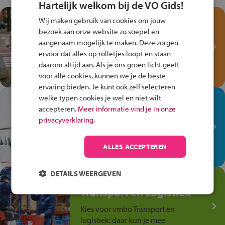
Hartelijk welkom bij de VO Gids!
Test je kennis met het
Wij maken gebruik van cookies om jouw
Fiets Veilig
bezoek aan onze website zo soepel en
aangenaam mogelijk te maken. Deze zorgen
Verkeersspel!
ervoor dat alles op rolletjes loopt en staan
Speel het Fiets Veilig Verkeersspel
daarom altijd aan. Als je ons groen licht geeft
en win een Cortina-fiets!
voor alle cookies, kunnen we je de beste
ervaring bieden. Je kunt ook zelf selecteren
welke typen cookies je wel en niet wilt
In de winkel ben je op je
accepteren.
Meer informatie vind je in onze
plek!
privacyverklaring.
Ontdek via het vmbo jouw talent
op de winkelvloer, waar elke dag
ALLES ACCEPTEREN
anders is!
DETAILS WEERGEVEN
Jouw talent in de
Transport en Logistiek
Kies voor vmbo Transport en
logistiek: daar kun je mee