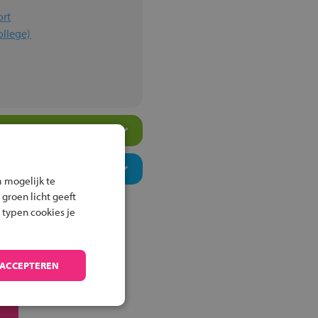
ort
ollege)
 mogelijk te
 groen licht geeft
 typen cookies je
 ACCEPTEREN