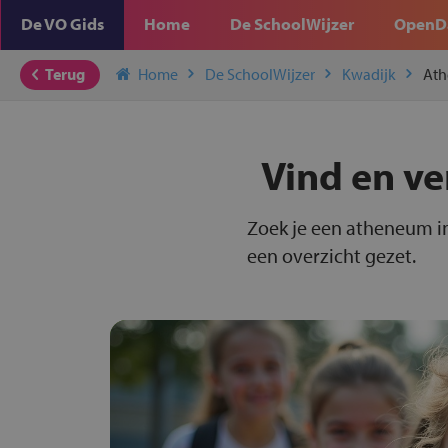
De VO Gids
Home
De SchoolWijzer
OpenD
Terug
Home
De SchoolWijzer
Kwadijk
At
Vind en ve
Zoek je een atheneum in
een overzicht gezet.