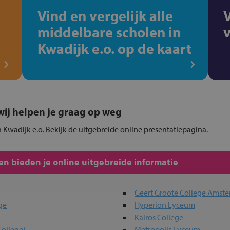
Vind en vergelijk alle
middelbare scholen in
Kwadijk e.o. op de kaart
, wij helpen je graag op weg
 Kwadijk e.o. Bekijk de uitgebreide online presentatiepagina.
n bieden je online uitgebreide informatie
Geert Groote College Amst
ge
Hyperion Lyceum
Kairos College
College)
Metropolis Lyceum