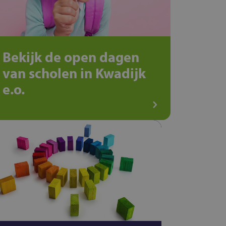
Bekijk de open dagen
van scholen in Kwadijk
e.o.