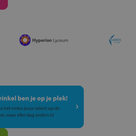
winkel ben je op je plek!
a het vmbo jouw talent op de
er, waar elke dag anders is!