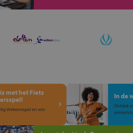
is met het Fiets
In de 
ersspel!
Ontdek vi
ilig Verkeersspel en win
winkelvlo