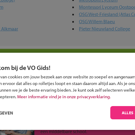
um
Montessori Lyceum Oostpo
OSG West-Friesland (Atlas C
OSG Willem Blaeu
n Alkmaar
Pieter Nieuwland College
olen in jouw regio
kom bij de VO Gids!
 past bij jou?
 van cookies om jouw bezoek aan onze website zo soepel en aangenaam
ervoor dat alles op rolletjes loopt en staan daarom altijd aan. Als je ons
kunnen we je de beste ervaring bieden. Je kunt ook zelf selecteren welke
cepteren.
Meer informatie vind je in onze privacyverklaring.
RGEVEN
ALLES
Inschrijven?
Alle informatie om je kind aan te melden bij
een middelbare school.