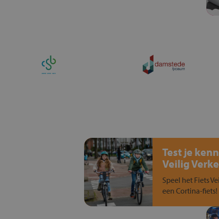
Test je kenn
Veilig Verke
Speel het Fiets Ve
een Cortina-fiets!