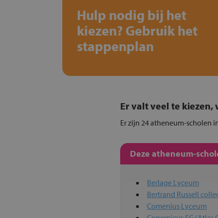
Hulp nodig bij het
kiezen? Gebruik het
stappenplan
Er valt veel te kiezen
Er zijn 24 atheneum-scholen in
Deze atheneum-schole
Berlage Lyceum
Bertrand Russell colle
Comenius Lyceum
Copernicus SG (Atlas 