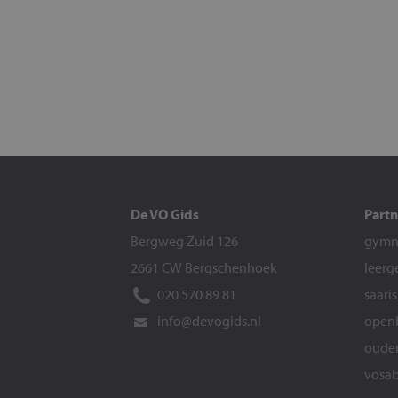
De VO Gids
Partn
Bergweg Zuid 126
gymna
2661 CW Bergschenhoek
leerg
020 570 89 81
saari
info@devogids.nl
openb
ouder
vosab