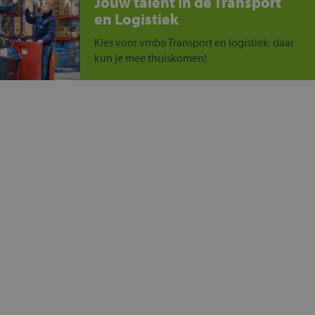
Jouw talent in de Transport
en Logistiek
Kies voor vmbo Transport en logistiek: daar
kun je mee thuiskomen!