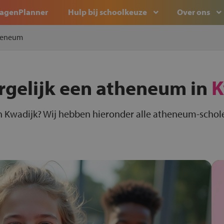
agenPlanner
Hulp bij schoolkeuze
Over ons
heneum
rgelijk een atheneum in
K
 Kwadijk? Wij hebben hieronder alle atheneum-scholen