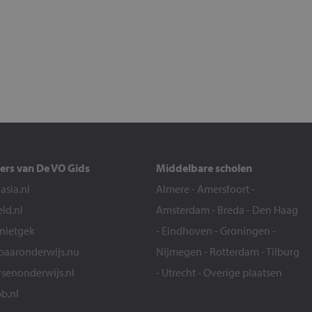
ers van De VO Gids
Middelbare scholen
sia.nl
Almere
-
Amersfoort
-
eld.nl
Amsterdam
-
Breda
-
Den Haag
snietgek
-
Eindhoven
-
Groningen
-
aaronderwijs.nu
Nijmegen
-
Rotterdam
-
Tilburg
senonderwijs.nl
-
Utrecht
-
Overige plaatsen
b.nl