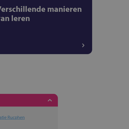
Verschillende manieren
van leren
atie Rucphen