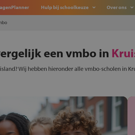
agenPlanner
Hulp bij schoolkeuze
Over ons
mbo
vergelijk een vmbo in
Krui
island? Wij hebben hieronder alle vmbo-scholen in Kru