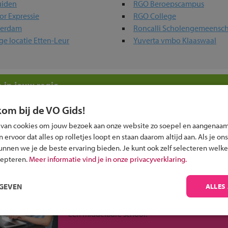
uiden
RGO Beroepscampus
r Expressie
RGO College
terdam
Roncalli Scholengemeensc
e locatie Etten-Leur
Yuverta vmbo Klaaswaal
 in jouw regio
kom bij de VO Gids!
 past bij jou?
 van cookies om jouw bezoek aan onze website zo soepel en aangenaam
ervoor dat alles op rolletjes loopt en staan daarom altijd aan. Als je ons
kunnen we je de beste ervaring bieden. Je kunt ook zelf selecteren welke
cepteren.
Meer informatie vind je in onze privacyverklaring.
Inschrijven?
RGEVEN
ALLES
Alle informatie om je kind aan te melden bij
een middelbare school.