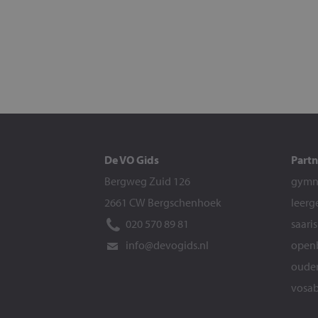
De VO Gids
Partn
Bergweg Zuid 126
gymna
2661 CW Bergschenhoek
leerg
020 570 89 81
saari
info@devogids.nl
openb
ouder
vosab