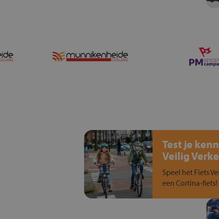
Test je kenn
Veilig Verke
Speel het Fiets Ve
een Cortina-fiets!