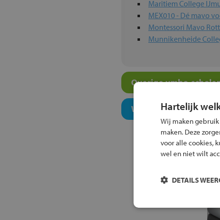
Maritiem College IJm
MEX010 - Dé mavo voo
Montessori Mavo Rot
Munnikenheide Colleg
Overige vmbo-scholen
Hartelijk wel
Welk onderwijsconcept
Wij maken gebruik
maken. Deze zorgen 
voor alle cookies, 
wel en niet wilt ac
DETAILS WEE