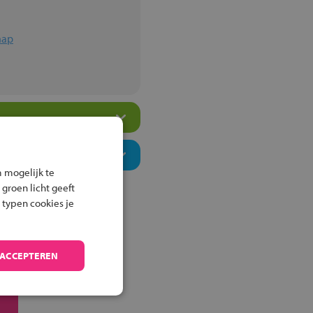
hap
 mogelijk te
 groen licht geeft
 typen cookies je
 ACCEPTEREN