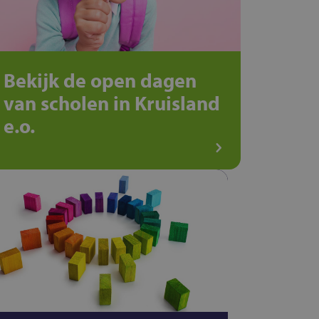
Bekijk de open dagen
van scholen in Kruisland
e.o.