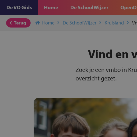
De VO Gids
Home
De SchoolWijzer
OpenD
Terug
Home
De SchoolWijzer
Kruisland
V
Vind en 
Zoek je een vmbo in Kru
overzicht gezet.