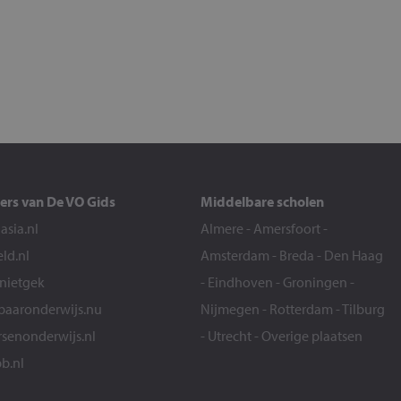
ers van De VO Gids
Middelbare scholen
sia.nl
Almere
-
Amersfoort
-
eld.nl
Amsterdam
-
Breda
-
Den Haag
snietgek
-
Eindhoven
-
Groningen
-
aaronderwijs.nu
Nijmegen
-
Rotterdam
-
Tilburg
senonderwijs.nl
-
Utrecht
-
Overige plaatsen
b.nl