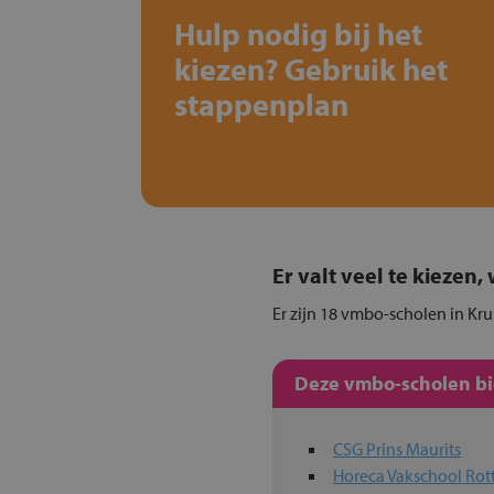
Hulp nodig bij het
kiezen? Gebruik het
stappenplan
Er valt veel te kiezen
Er zijn 18 vmbo-scholen in Kru
Deze vmbo-scholen bie
CSG Prins Maurits
Horeca Vakschool Ro