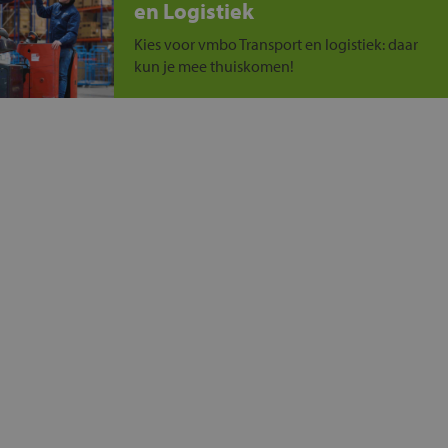
en Logistiek
Kies voor vmbo Transport en logistiek: daar
kun je mee thuiskomen!