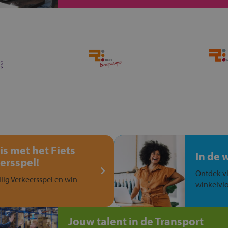
is met het Fiets
In de 
ersspel!
Ontdek vi
ilig Verkeersspel en win
winkelvlo
Jouw talent in de Transport