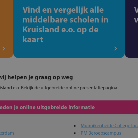
Vind en vergelijk alle
middelbare scholen in
Kruisland e.o. op de
kaart
, wij helpen je graag op weg
island e.o. Bekijk de uitgebreide online presentatiepagina.
den je online uitgebreide informatie
Munnikenheide College loc
tterdam
PM Beroepscampus