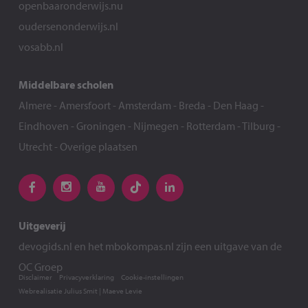
openbaaronderwijs.nu
oudersenonderwijs.nl
vosabb.nl
Middelbare scholen
Almere
-
Amersfoort
-
Amsterdam
-
Breda
-
Den Haag
-
Eindhoven
-
Groningen
-
Nijmegen
-
Rotterdam
-
Tilburg
-
Utrecht
-
Overige plaatsen
Uitgeverij
devogids.nl
en het
mbokompas.nl
zijn een uitgave van de
OC Groep
Disclaimer
Privacyverklaring
Cookie-instellingen
Webrealisatie
Julius Smit
|
Maeve Levie