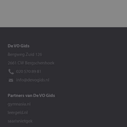
De VO Gids
Bergweg Zuid 126
2661 CW Bergschenhoek
020 570 89 81
info@devogids.nl
Partners van De VO Gids
gymnasia.nl
leergeld.nl
saarisnietgek