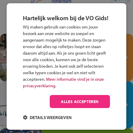
Hartelijk welkom bij de VO Gids!
Wij maken gebruik van cookies om jouw
bezoek aan onze website zo soepel en
aangenaam mogelijk te maken. Deze zorgen
Test je kennis met het
ervoor dat alles op rolletjes loopt en staan
Fiets Veilig
daarom altijd aan. Als je ons groen licht geeft
Verkeersspel!
voor alle cookies, kunnen we je de beste
Speel het Fiets Veilig Verkeersspel
ervaring bieden. Je kunt ook zelf selecteren
en win een Cortina-fiets!
welke typen cookies je wel en niet wilt
accepteren.
Meer informatie vind je in onze
privacyverklaring.
In de winkel ben je op je
plek!
ALLES ACCEPTEREN
Ontdek via het vmbo jouw talent
op de winkelvloer, waar elke dag
DETAILS WEERGEVEN
anders is!