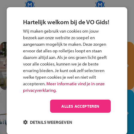
Hartelijk welkom bij de VO Gids!
Wij maken gebruik van cookies om jouw
bezoek aan onze website zo soepel en
aangenaam mogelijk te maken. Deze zorgen
Test je kennis met het
ervoor dat alles op rolletjes loopt en staan
Fiets Veilig
daarom altijd aan. Als je ons groen licht geeft
Verkeersspel!
voor alle cookies, kunnen we je de beste
ervaring bieden. Je kunt ook zelf selecteren
Speel het Fiets Veilig Verkeersspel
welke typen cookies je wel en niet wilt
en win een Cortina-fiets!
accepteren.
Meer informatie vind je in onze
privacyverklaring.
In de winkel ben je op je
plek!
ALLES ACCEPTEREN
Ontdek via het vmbo jouw talent
op de winkelvloer, waar elke dag
DETAILS WEERGEVEN
anders is!