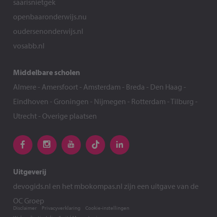
saarisnietgek
openbaaronderwijs.nu
oudersenonderwijs.nl
vosabb.nl
Middelbare scholen
Almere
-
Amersfoort
-
Amsterdam
-
Breda
-
Den Haag
-
Eindhoven
-
Groningen
-
Nijmegen
-
Rotterdam
-
Tilburg
-
Utrecht
-
Overige plaatsen
Uitgeverij
devogids.nl
en het
mbokompas.nl
zijn een uitgave van de
OC Groep
Disclaimer
Privacyverklaring
Cookie-instellingen