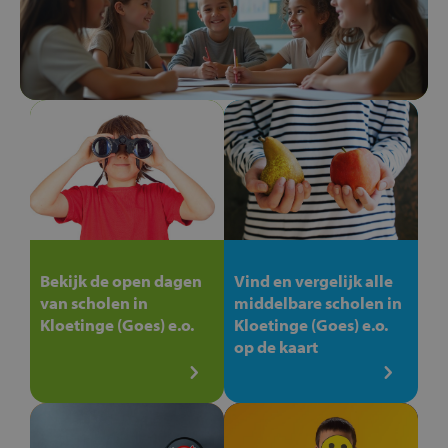
Bekijk de open dagen
Vind en vergelijk alle
van scholen in
middelbare scholen in
Kloetinge (Goes) e.o.
Kloetinge (Goes) e.o.
op de kaart