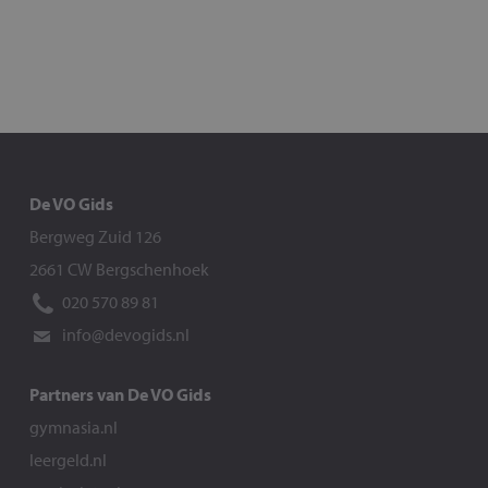
De VO Gids
Bergweg Zuid 126
2661 CW Bergschenhoek
020 570 89 81
info@devogids.nl
Partners van De VO Gids
gymnasia.nl
leergeld.nl