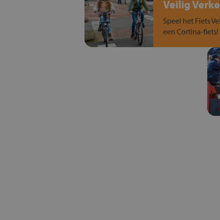
Veilig Verke
Speel het Fiets Ve
een Cortina-fiets!