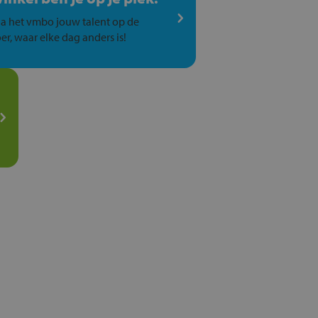
a het vmbo jouw talent op de
er, waar elke dag anders is!