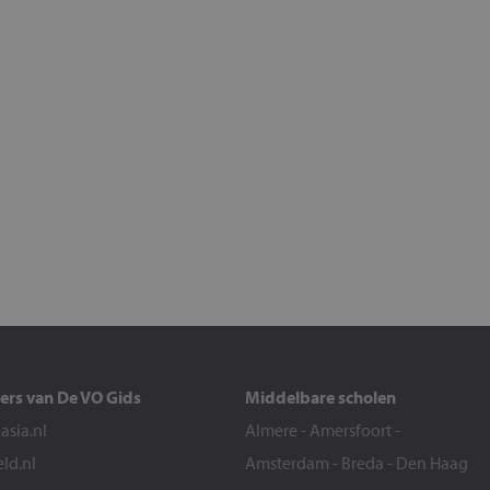
ers van De VO Gids
Middelbare scholen
sia.nl
Almere
-
Amersfoort
-
eld.nl
Amsterdam
-
Breda
-
Den Haag