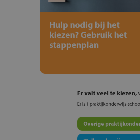
Hulp nodig bij het
kiezen? Gebruik het
stappenplan
Er valt veel te kiezen
Er is 1 praktijkonderwijs-schoo
Overige praktijkonder