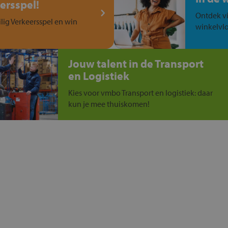
ersspel!
Ontdek vi
ilig Verkeersspel en win
winkelvlo
Jouw talent in de Transport
en Logistiek
Kies voor vmbo Transport en logistiek: daar
kun je mee thuiskomen!