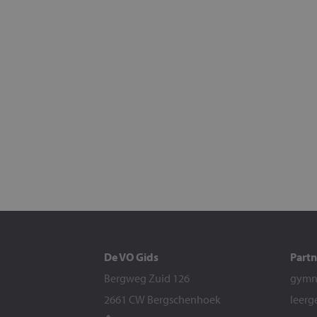
De VO Gids
Partn
Bergweg Zuid 126
gymna
2661 CW Bergschenhoek
leerg