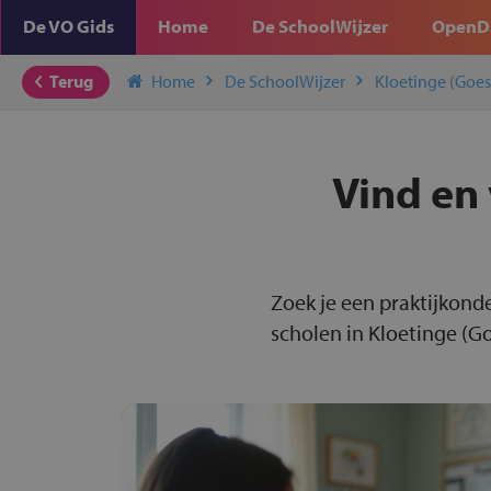
De VO Gids
Home
De SchoolWijzer
OpenD
Terug
Home
De SchoolWijzer
Kloetinge (Goes
Vind en 
Zoek je een praktijkonde
scholen in Kloetinge (Go