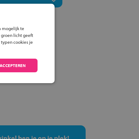
 mogelijk te
 groen licht geeft
 typen cookies je
 ACCEPTEREN
winkel ben je op je plek!