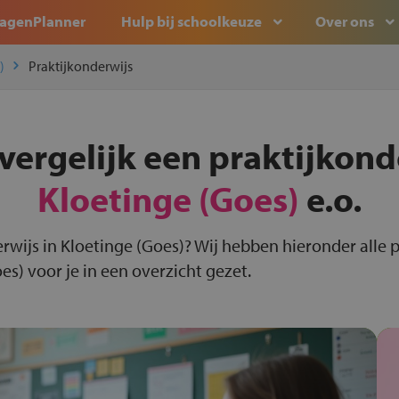
agenPlanner
Hulp bij schoolkeuze
Over ons
)
Praktijkonderwijs
vergelijk een praktijkond
Kloetinge (Goes)
e.o.
rwijs in Kloetinge (Goes)? Wij hebben hieronder alle 
es) voor je in een overzicht gezet.