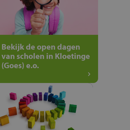
Bekijk de open dagen
van scholen in Kloetinge
(Goes) e.o.