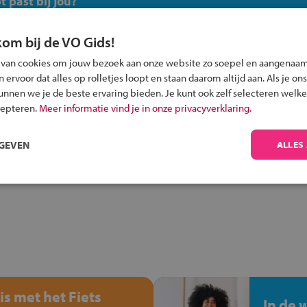
 past bij jou?
kom bij de VO Gids!
 van cookies om jouw bezoek aan onze website zo soepel en aangenaam
ervoor dat alles op rolletjes loopt en staan daarom altijd aan. Als je ons
kunnen we je de beste ervaring bieden. Je kunt ook zelf selecteren welke
Inschrijven?
cepteren.
Meer informatie vind je in onze privacyverklaring.
Alle informatie om je kind aan te melden bij
een middelbare school.
RGEVEN
ALLES
is met het Fiets
In de 