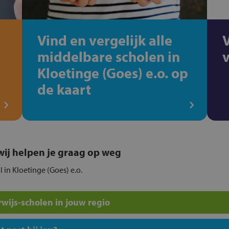
Vind en vergelijk alle
middelbare scholen in
Kloetinge (Goes) e.o. op
de kaart
, wij helpen je graag op weg
l in Kloetinge (Goes) e.o.
wijs-scholen in jouw regio