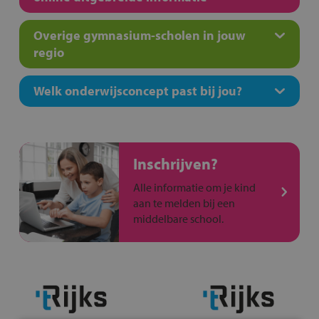
Overige gymnasium-scholen in jouw
regio
Welk onderwijsconcept past bij jou?
Inschrijven?
Alle informatie om je kind
aan te melden bij een
middelbare school.