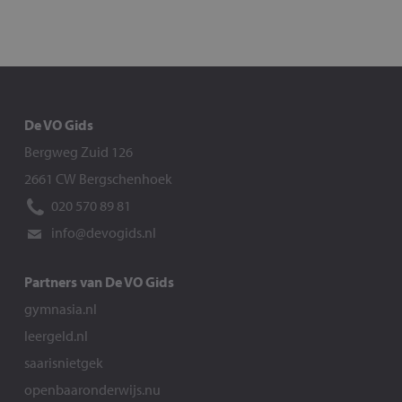
De VO Gids
Bergweg Zuid 126
2661 CW Bergschenhoek
020 570 89 81
info@devogids.nl
Partners van De VO Gids
gymnasia.nl
leergeld.nl
saarisnietgek
openbaaronderwijs.nu