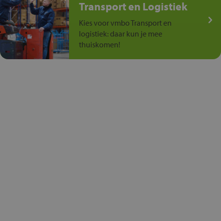
Transport en Logistiek
Kies voor vmbo Transport en
logistiek: daar kun je mee
thuiskomen!