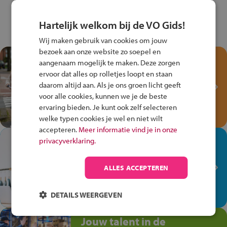
Hartelijk welkom bij de VO Gids!
Wij maken gebruik van cookies om jouw
bezoek aan onze website zo soepel en
Test je kennis met het
aangenaam mogelijk te maken. Deze zorgen
Fiets Veilig
ervoor dat alles op rolletjes loopt en staan
Verkeersspel!
daarom altijd aan. Als je ons groen licht geeft
voor alle cookies, kunnen we je de beste
Speel het Fiets Veilig Verkeersspel
ervaring bieden. Je kunt ook zelf selecteren
en win een Cortina-fiets!
welke typen cookies je wel en niet wilt
accepteren.
Meer informatie vind je in onze
In de winkel ben je op je
privacyverklaring.
plek!
ALLES ACCEPTEREN
Ontdek via het vmbo jouw talent
op de winkelvloer, waar elke dag
anders is!
DETAILS WEERGEVEN
Jouw talent in de