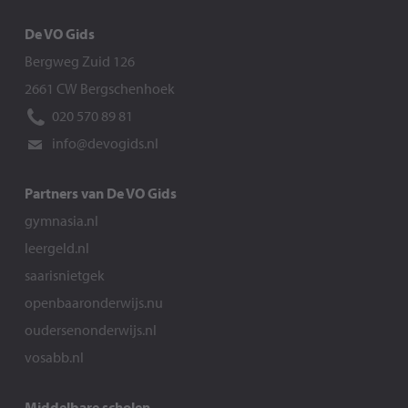
De VO Gids
Bergweg Zuid 126
2661 CW Bergschenhoek
020 570 89 81
info@devogids.nl
Partners van De VO Gids
gymnasia.nl
leergeld.nl
saarisnietgek
openbaaronderwijs.nu
oudersenonderwijs.nl
vosabb.nl
Middelbare scholen