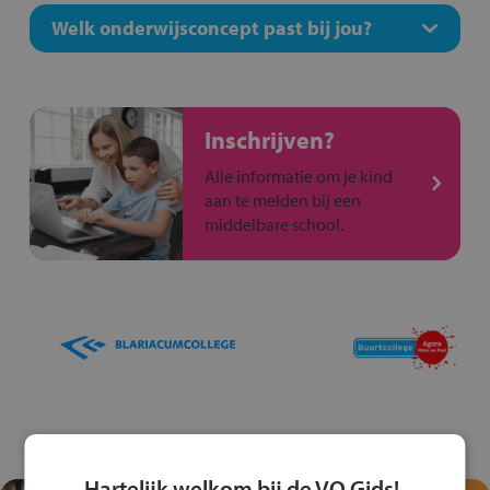
Welk onderwijsconcept past bij jou?
Inschrijven?
Alle informatie om je kind
aan te melden bij een
middelbare school.
Hartelijk welkom bij de VO Gids!