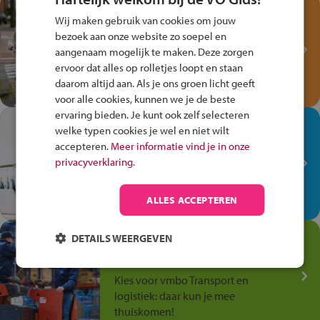
Test je kennis met het
Wij maken gebruik van cookies om jouw
Fiets Veilig
bezoek aan onze website zo soepel en
Verkeersspel!
aangenaam mogelijk te maken. Deze zorgen
ervoor dat alles op rolletjes loopt en staan
Speel het Fiets Veilig Verkeersspel
daarom altijd aan. Als je ons groen licht geeft
en win een Cortina-fiets!
voor alle cookies, kunnen we je de beste
ervaring bieden. Je kunt ook zelf selecteren
In de winkel ben je op je
welke typen cookies je wel en niet wilt
plek!
accepteren.
Meer informatie vind je in onze
privacyverklaring.
Ontdek via het vmbo jouw talent
op de winkelvloer, waar elke dag
anders is!
ALLES ACCEPTEREN
Jouw talent in de
DETAILS WEERGEVEN
Transport en Logistiek
Kies voor vmbo Transport en
logistiek: daar kun je mee
thuiskomen!