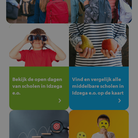
Bekijk de open dagen
Vind en vergelijk alle
van scholen in Idzega
middelbare scholen in
e.o.
Idzega e.o. op de kaart