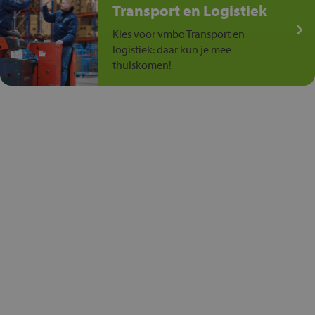
Transport en Logistiek
Kies voor vmbo Transport en
logistiek: daar kun je mee
thuiskomen!