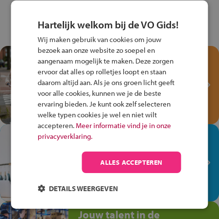
Hartelijk welkom bij de VO Gids!
Wij maken gebruik van cookies om jouw
bezoek aan onze website zo soepel en
Test je kennis met het
aangenaam mogelijk te maken. Deze zorgen
Fiets Veilig
ervoor dat alles op rolletjes loopt en staan
Verkeersspel!
daarom altijd aan. Als je ons groen licht geeft
voor alle cookies, kunnen we je de beste
Speel het Fiets Veilig Verkeersspel
ervaring bieden. Je kunt ook zelf selecteren
en win een Cortina-fiets!
welke typen cookies je wel en niet wilt
accepteren.
Meer informatie vind je in onze
In de winkel ben je op je
privacyverklaring.
plek!
ALLES ACCEPTEREN
Ontdek via het vmbo jouw talent
op de winkelvloer, waar elke dag
anders is!
DETAILS WEERGEVEN
Jouw talent in de