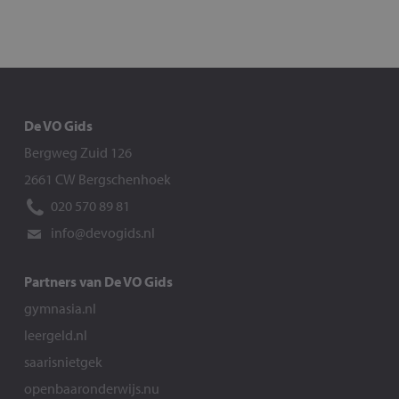
De VO Gids
Bergweg Zuid 126
2661 CW Bergschenhoek
020 570 89 81
info@devogids.nl
Partners van De VO Gids
gymnasia.nl
leergeld.nl
saarisnietgek
openbaaronderwijs.nu