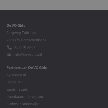
De VO Gids
Bergweg Zuid 126
2661 CW Bergschenhoek
020 570 89 81
info@devogids.nl
Partners van De VO Gids
gymnasia.nl
leergeld.nl
saarisnietgek
openbaaronderwijs.nu
oudersenonderwijs.nl