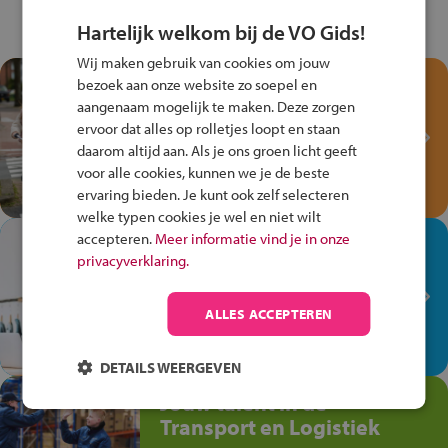
Hartelijk welkom bij de VO Gids!
Wij maken gebruik van cookies om jouw
Test je kennis met het
bezoek aan onze website zo soepel en
Fiets Veilig
aangenaam mogelijk te maken. Deze zorgen
ervoor dat alles op rolletjes loopt en staan
Verkeersspel!
daarom altijd aan. Als je ons groen licht geeft
Speel het Fiets Veilig Verkeersspel
voor alle cookies, kunnen we je de beste
en win een Cortina-fiets!
ervaring bieden. Je kunt ook zelf selecteren
welke typen cookies je wel en niet wilt
accepteren.
Meer informatie vind je in onze
In de winkel ben je op je
privacyverklaring.
plek!
Ontdek via het vmbo jouw talent
ALLES ACCEPTEREN
op de winkelvloer, waar elke dag
anders is!
DETAILS WEERGEVEN
Jouw talent in de
Transport en Logistiek