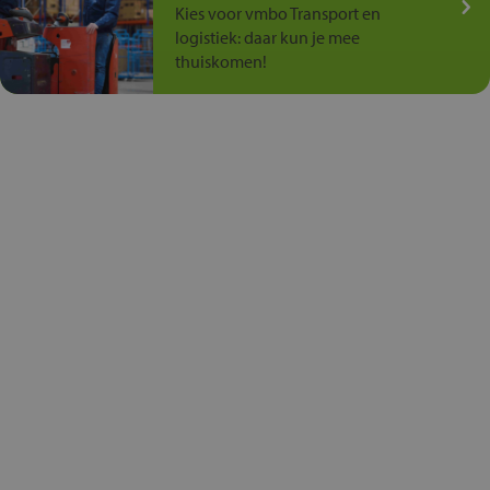
Kies voor vmbo Transport en
logistiek: daar kun je mee
thuiskomen!