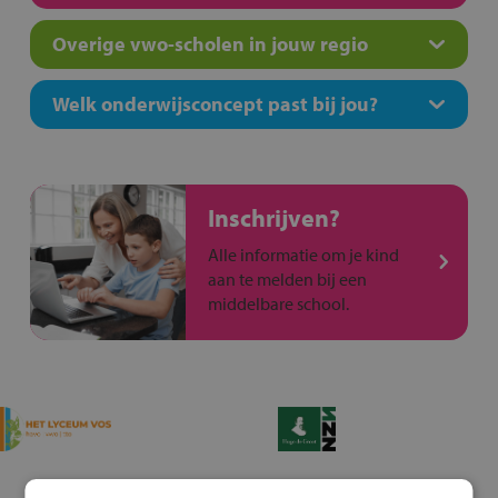
Overige vwo-scholen in jouw regio
Welk onderwijsconcept past bij jou?
Inschrijven?
Alle informatie om je kind
aan te melden bij een
middelbare school.