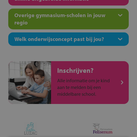
Overige gymnasium-scholen in jouw
regio
Welk onderwijsconcept past bij jou?
Inschrijven?
Alle informatie om je kind
aan te melden bij een
middelbare school.