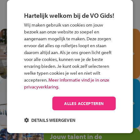
Hartelijk welkom bij de VO Gids!
Wij maken gebruik van cookies om jouw
bezoek aan onze website zo soepel en
Test je kennis met het
aangenaam mogelijk te maken. Deze zorgen
Fiets Veilig
ervoor dat alles op rolletjes loopt en staan
Verkeersspel!
daarom altijd aan. Als je ons groen licht geeft
voor alle cookies, kunnen we je de beste
Speel het Fiets Veilig Verkeersspel
ervaring bieden. Je kunt ook zelf selecteren
en win een Cortina-fiets!
welke typen cookies je wel en niet wilt
accepteren.
Meer informatie vind je in onze
In de winkel ben je op je
privacyverklaring.
plek!
ALLES ACCEPTEREN
Ontdek via het vmbo jouw talent
op de winkelvloer, waar elke dag
anders is!
DETAILS WEERGEVEN
Jouw talent in de