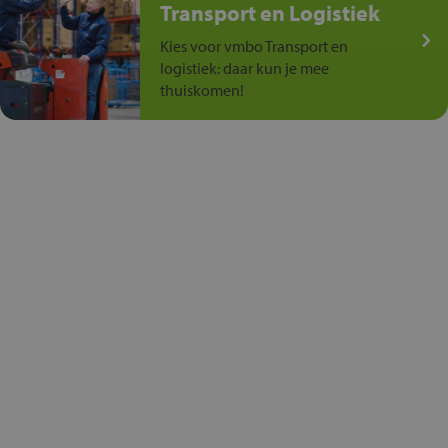
Transport en Logistiek
Kies voor vmbo Transport en
logistiek: daar kun je mee
thuiskomen!