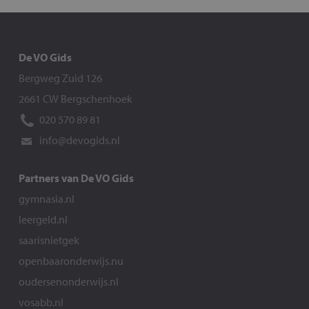
De VO Gids
Bergweg Zuid 126
2661 CW Bergschenhoek
020 570 89 81
info@devogids.nl
Partners van De VO Gids
gymnasia.nl
leergeld.nl
saarisnietgek
openbaaronderwijs.nu
oudersenonderwijs.nl
vosabb.nl