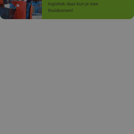
logistiek: daar kun je mee
thuiskomen!