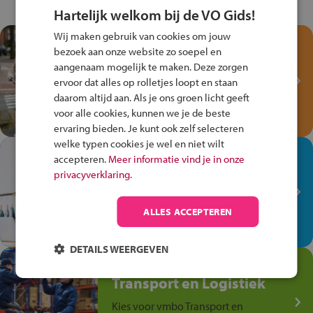
Hartelijk welkom bij de VO Gids!
Wij maken gebruik van cookies om jouw
Test je kennis met het
bezoek aan onze website zo soepel en
Fiets Veilig
aangenaam mogelijk te maken. Deze zorgen
Verkeersspel!
ervoor dat alles op rolletjes loopt en staan
daarom altijd aan. Als je ons groen licht geeft
Speel het Fiets Veilig Verkeersspel
voor alle cookies, kunnen we je de beste
en win een Cortina-fiets!
ervaring bieden. Je kunt ook zelf selecteren
welke typen cookies je wel en niet wilt
In de winkel ben je op je
accepteren.
Meer informatie vind je in onze
plek!
privacyverklaring.
Ontdek via het vmbo jouw talent
op de winkelvloer, waar elke dag
ALLES ACCEPTEREN
anders is!
DETAILS WEERGEVEN
Jouw talent in de
Transport en Logistiek
Kies voor vmbo Transport en