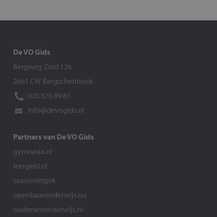
De VO Gids
Bergweg Zuid 126
2661 CW Bergschenhoek
020 570 89 81
info@devogids.nl
Partners van De VO Gids
gymnasia.nl
leergeld.nl
saarisnietgek
openbaaronderwijs.nu
oudersenonderwijs.nl