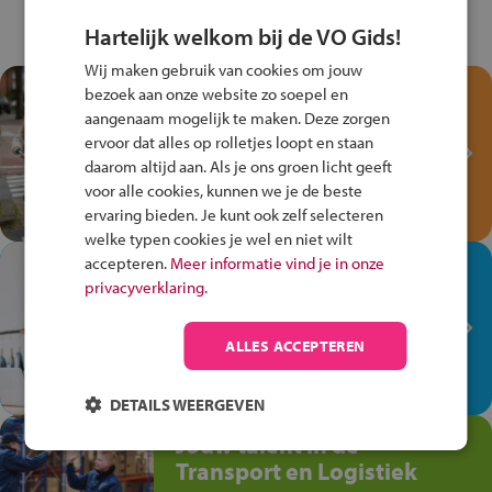
Hartelijk welkom bij de VO Gids!
Wij maken gebruik van cookies om jouw
Test je kennis met het
bezoek aan onze website zo soepel en
Fiets Veilig
aangenaam mogelijk te maken. Deze zorgen
ervoor dat alles op rolletjes loopt en staan
Verkeersspel!
daarom altijd aan. Als je ons groen licht geeft
Speel het Fiets Veilig Verkeersspel
voor alle cookies, kunnen we je de beste
en win een Cortina-fiets!
ervaring bieden. Je kunt ook zelf selecteren
welke typen cookies je wel en niet wilt
accepteren.
Meer informatie vind je in onze
In de winkel ben je op je
privacyverklaring.
plek!
Ontdek via het vmbo jouw talent
ALLES ACCEPTEREN
op de winkelvloer, waar elke dag
anders is!
DETAILS WEERGEVEN
Jouw talent in de
Transport en Logistiek