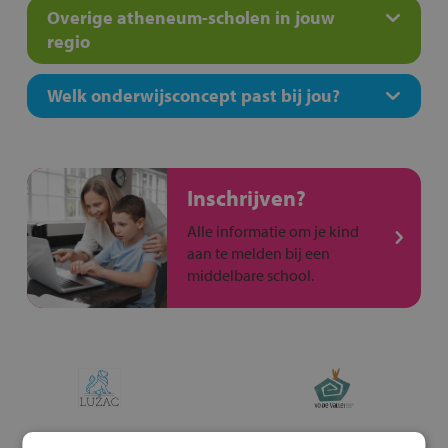
Overige atheneum-scholen in jouw
regio
Welk onderwijsconcept past bij jou?
Inschrijven?
Alle informatie om je kind
aan te melden bij een
middelbare school.