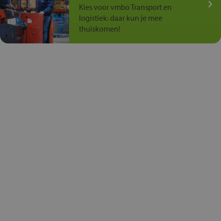
Kies voor vmbo Transport en
logistiek: daar kun je mee
thuiskomen!