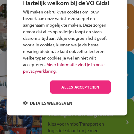
Hartelijk welkom bij de VO Gids!
Test je kennis met het
Wij maken gebruik van cookies om jouw
Fiets Veilig
bezoek aan onze website zo soepel en
Verkeersspel!
aangenaam mogelijk te maken. Deze zorgen
ervoor dat alles op rolletjes loopt en staan
Speel het Fiets Veilig Verkeersspel
daarom altijd aan. Als je ons groen licht geeft
en win een Cortina-fiets!
voor alle cookies, kunnen we je de beste
ervaring bieden. Je kunt ook zelf selecteren
welke typen cookies je wel en niet wilt
In de winkel ben je op je
accepteren.
Meer informatie vind je in onze
plek!
privacyverklaring.
Ontdek via het vmbo jouw talent
op de winkelvloer, waar elke dag
ALLES ACCEPTEREN
anders is!
DETAILS WEERGEVEN
Jouw talent in de
Transport en Logistiek
Kies voor vmbo Transport en
logistiek: daar kun je mee