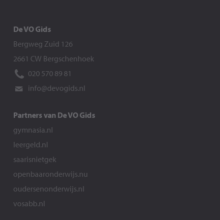
De VO Gids
Bergweg Zuid 126
2661 CW Bergschenhoek
020 570 89 81
info@devogids.nl
Partners van De VO Gids
gymnasia.nl
leergeld.nl
saarisnietgek
openbaaronderwijs.nu
oudersenonderwijs.nl
vosabb.nl