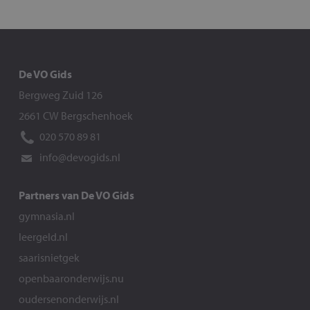
De VO Gids
Bergweg Zuid 126
2661 CW Bergschenhoek
020 570 89 81
info@devogids.nl
Partners van De VO Gids
gymnasia.nl
leergeld.nl
saarisnietgek
openbaaronderwijs.nu
oudersenonderwijs.nl