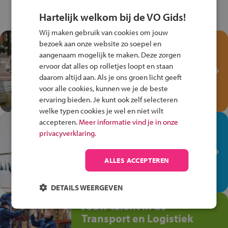
Hartelijk welkom bij de VO Gids!
Wij maken gebruik van cookies om jouw
Test je kennis met het
bezoek aan onze website zo soepel en
Fiets Veilig
aangenaam mogelijk te maken. Deze zorgen
ervoor dat alles op rolletjes loopt en staan
Verkeersspel!
daarom altijd aan. Als je ons groen licht geeft
Speel het Fiets Veilig Verkeersspel
voor alle cookies, kunnen we je de beste
en win een Cortina-fiets!
ervaring bieden. Je kunt ook zelf selecteren
welke typen cookies je wel en niet wilt
accepteren.
Meer informatie vind je in onze
In de winkel ben je op je
privacyverklaring.
plek!
Ontdek via het vmbo jouw talent
ALLES ACCEPTEREN
op de winkelvloer, waar elke dag
anders is!
DETAILS WEERGEVEN
Jouw talent in de
Transport en Logistiek