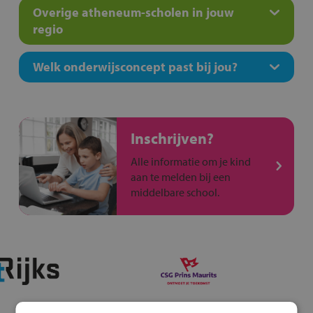
Overige atheneum-scholen in jouw
regio
Welk onderwijsconcept past bij jou?
Inschrijven?
Alle informatie om je kind
aan te melden bij een
middelbare school.