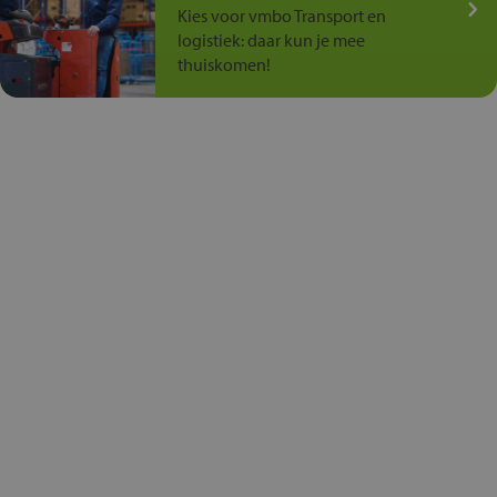
Kies voor vmbo Transport en
logistiek: daar kun je mee
thuiskomen!