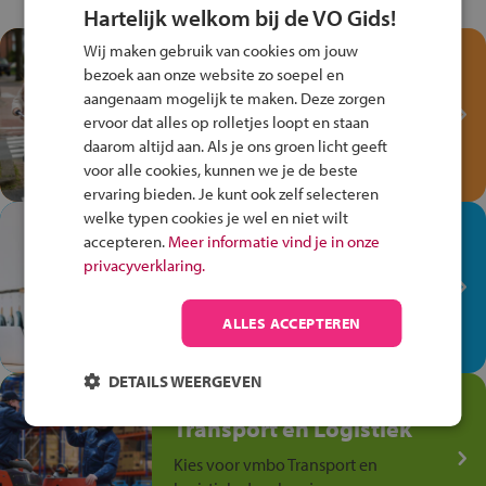
Hartelijk welkom bij de VO Gids!
Wij maken gebruik van cookies om jouw
Test je kennis met het
bezoek aan onze website zo soepel en
Fiets Veilig
aangenaam mogelijk te maken. Deze zorgen
Verkeersspel!
ervoor dat alles op rolletjes loopt en staan
Speel het Fiets Veilig Verkeersspel
daarom altijd aan. Als je ons groen licht geeft
en win een Cortina-fiets!
voor alle cookies, kunnen we je de beste
ervaring bieden. Je kunt ook zelf selecteren
welke typen cookies je wel en niet wilt
In de winkel ben je op je
accepteren.
Meer informatie vind je in onze
plek!
privacyverklaring.
Ontdek via het vmbo jouw talent
op de winkelvloer, waar elke dag
ALLES ACCEPTEREN
anders is!
DETAILS WEERGEVEN
Jouw talent in de
Transport en Logistiek
Kies voor vmbo Transport en