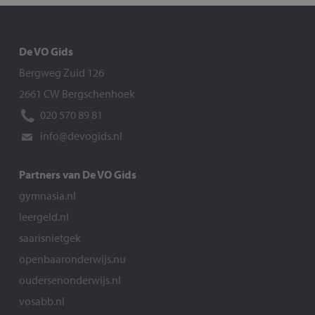
De VO Gids
Bergweg Zuid 126
2661 CW Bergschenhoek
020 570 89 81
info@devogids.nl
Partners van De VO Gids
gymnasia.nl
leergeld.nl
saarisnietgek
openbaaronderwijs.nu
oudersenonderwijs.nl
vosabb.nl