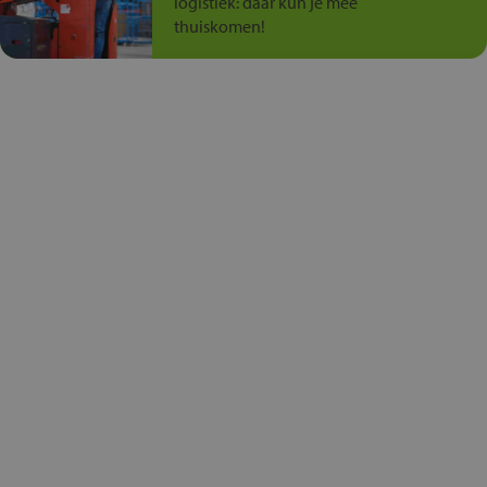
logistiek: daar kun je mee
thuiskomen!