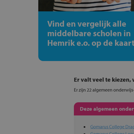
Vind en vergelijk alle
middelbare scholen in
Hemrik e.o. op de kaar
Er valt veel te kiezen
Er zijn 22 algemeen onderwijs-
Deze algemeen onderwi
Gomarus College Dra
Gomarus College Le