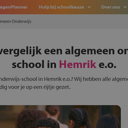
agenPlanner
Hulp bij schoolkeuze
Over ons
emeen Onderwijs
vergelijk een algemeen o
school in
Hemrik
e.o.
nderwijs-school in Hemrik e.o.? Wij hebben alle alge
g voor je op een rijtje gezet.