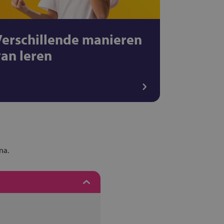
Verschillende manieren
van leren
na.