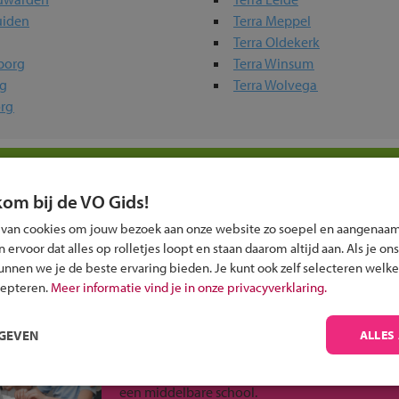
uiden
Terra Meppel
Terra Oldekerk
borg
Terra Winsum
rg
Terra Wolvega
org
erwijs-scholen in jouw regio
kom bij de VO Gids!
ou?
 van cookies om jouw bezoek aan onze website zo soepel en aangenaam
ervoor dat alles op rolletjes loopt en staan daarom altijd aan. Als je ons
kunnen we je de beste ervaring bieden. Je kunt ook zelf selecteren welke
cepteren.
Meer informatie vind je in onze privacyverklaring.
RGEVEN
ALLES
Inschrijven?
Alle informatie om je kind aan te melden bij
een middelbare school.