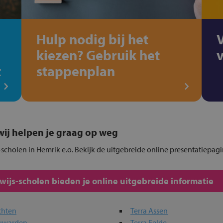
Hulp nodig bij het
kiezen? Gebruik het
t
stappenplan
, wij helpen je graag op weg
scholen in Hemrik e.o. Bekijk de uitgebreide online presentatiepagi
js-scholen bieden je online uitgebreide informatie
chten
Terra Assen
euwarden
Terra Eelde