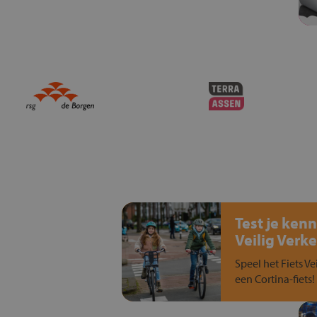
Test je kenn
Veilig Verke
Speel het Fiets Ve
een Cortina-fiets!