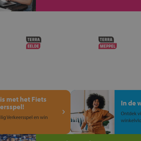
is met het Fiets
In de 
ersspel!
Ontdek vi
ilig Verkeersspel en win
winkelvlo