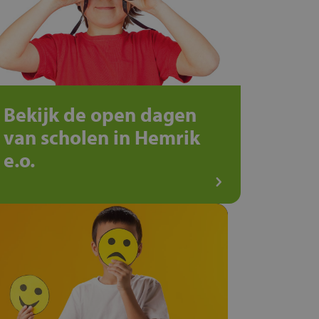
Bekijk de open dagen
van scholen in Hemrik
e.o.