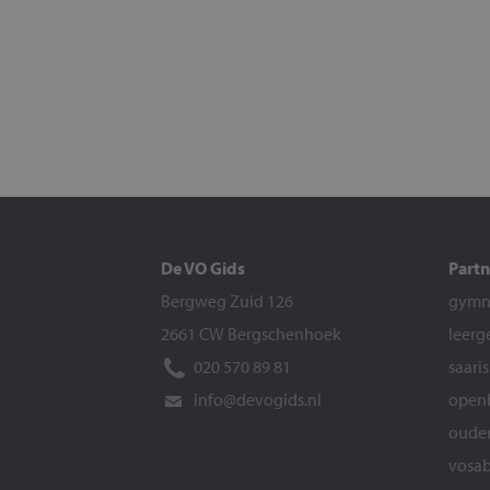
De VO Gids
Partn
Bergweg Zuid 126
gymna
2661 CW Bergschenhoek
leerg
020 570 89 81
saari
info@devogids.nl
openb
ouder
vosab