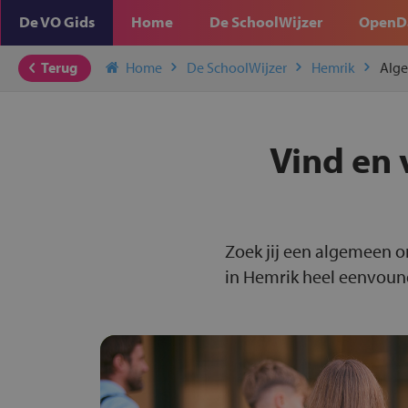
De VO Gids
Home
De SchoolWijzer
OpenD
Terug
Home
De SchoolWijzer
Hemrik
Alg
Vind en 
Zoek jij een algemeen o
in Hemrik heel eenvoundi