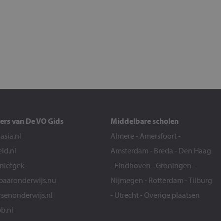
ers van De VO Gids
Middelbare scholen
sia.nl
Almere
-
Amersfoort
-
eld.nl
Amsterdam
-
Breda
-
Den Haag
snietgek
-
Eindhoven
-
Groningen
-
aaronderwijs.nu
Nijmegen
-
Rotterdam
-
Tilburg
senonderwijs.nl
-
Utrecht
-
Overige plaatsen
b.nl