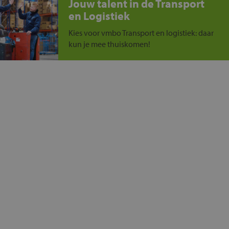
Jouw talent in de Transport
en Logistiek
Kies voor vmbo Transport en logistiek: daar
kun je mee thuiskomen!