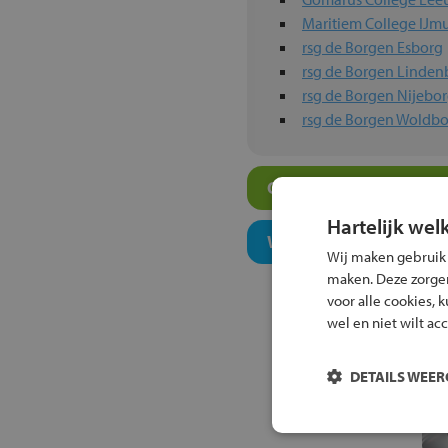
Maritiem College IJm
rsg de Borgen Esborg
rsg de Borgen Linden
rsg de Borgen Nijebo
rsg de Borgen Woldb
Overige algemeen ond
Hartelijk wel
Welk niveau past bij j
Wij maken gebruik
maken. Deze zorgen 
voor alle cookies, 
wel en niet wilt ac
DETAILS WEE