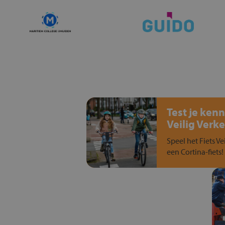
Test je kenn
Veilig Verke
Speel het Fiets Ve
een Cortina-fiets!