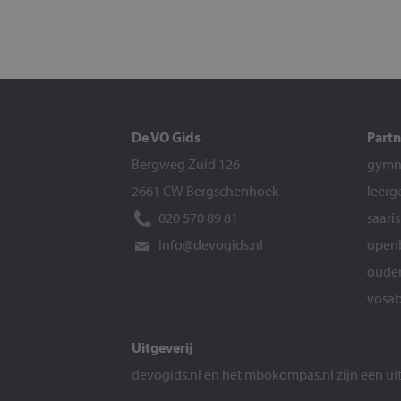
De VO Gids
Partn
Bergweg Zuid 126
gymna
2661 CW Bergschenhoek
leerg
020 570 89 81
saari
info@devogids.nl
openb
ouder
vosab
Uitgeverij
devogids.nl
en het
mbokompas.nl
zijn een u