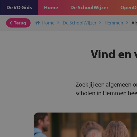
De VO Gids
Home
De SchoolWijzer
OpenD
Terug
Home
De SchoolWijzer
Hemmen
Al
Vind en 
Zoek jij een algemeen 
scholen in Hemmen heel 