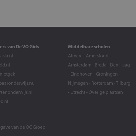
ers van De VO Gids
Middelbare scholen
sia.nl
Almere
-
Amersfoort
-
eld.nl
Amsterdam
-
Breda
-
Den Haag
snietgek
-
Eindhoven
-
Groningen
-
aaronderwijs.nu
Nijmegen
-
Rotterdam
-
Tilburg
senonderwijs.nl
-
Utrecht
-
Overige plaatsen
b.nl
itgave van de
OC Groep