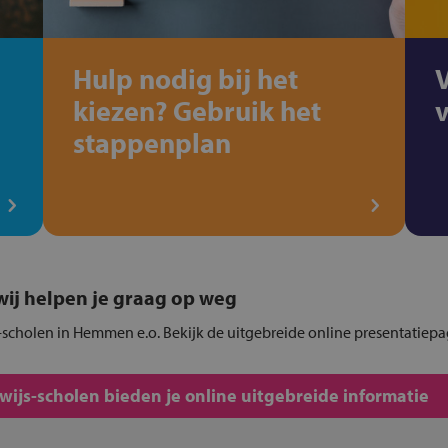
Hulp nodig bij het
kiezen? Gebruik het
stappenplan
, wij helpen je graag op weg
-scholen in Hemmen e.o. Bekijk de uitgebreide online presentatiepa
js-scholen bieden je online uitgebreide informatie