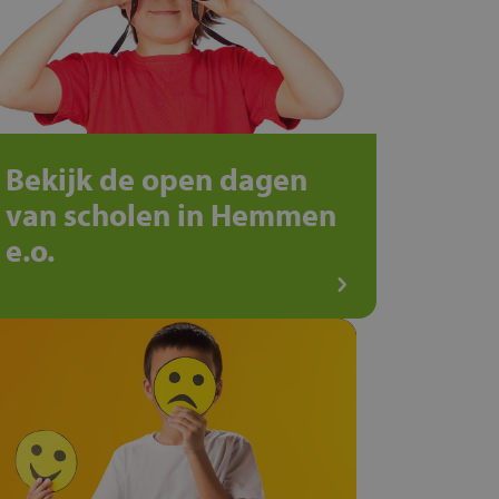
Bekijk de open dagen
van scholen in Hemmen
e.o.