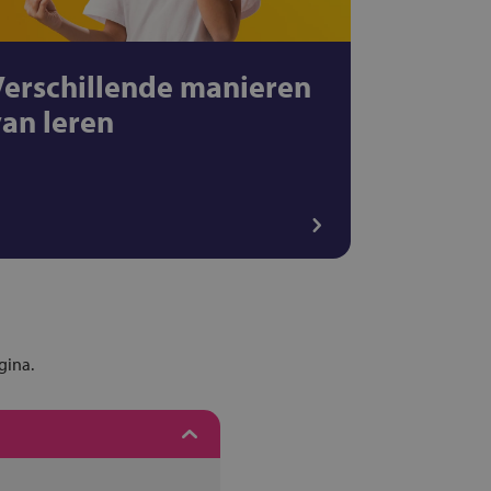
Verschillende manieren
van leren
gina.