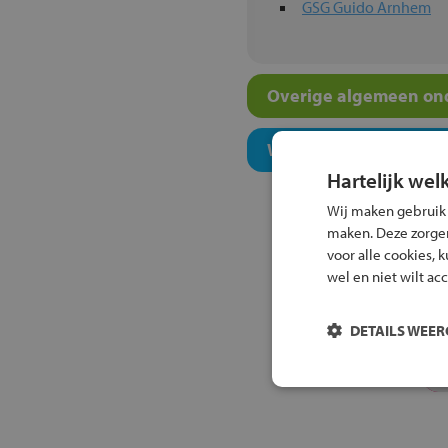
GSG Guido Arnhem
Overige algemeen ond
Welk niveau past bij j
Hartelijk wel
Wij maken gebruik
maken. Deze zorgen 
voor alle cookies, 
wel en niet wilt ac
DETAILS WEE