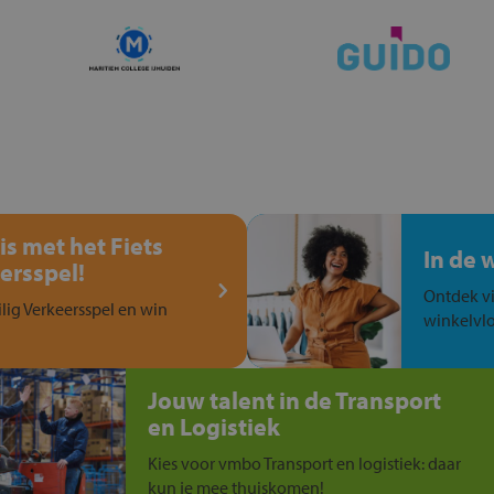
is met het Fiets
In de 
ersspel!
Ontdek vi
ilig Verkeersspel en win
winkelvlo
Jouw talent in de Transport
en Logistiek
Kies voor vmbo Transport en logistiek: daar
kun je mee thuiskomen!