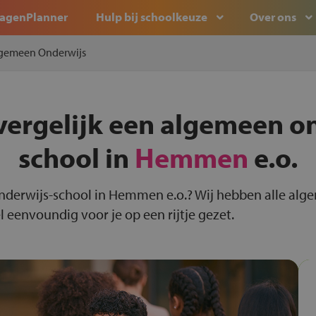
agenPlanner
Hulp bij schoolkeuze
Over ons
gemeen Onderwijs
vergelijk een algemeen o
school in
Hemmen
e.o.
onderwijs-school in Hemmen e.o.? Wij hebben alle alg
eenvoundig voor je op een rijtje gezet.