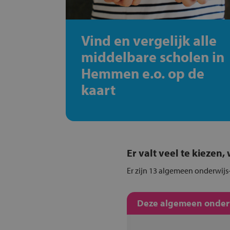
Vind en vergelijk alle
middelbare scholen in
Hemmen e.o. op de
kaart
Er valt veel te kiezen
Er zijn 13 algemeen onderwijs
Deze algemeen onderwi