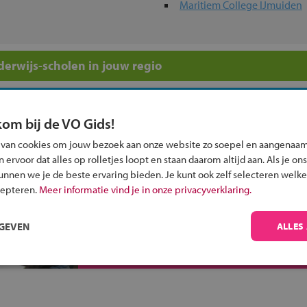
Maritiem College IJmuiden
erwijs-scholen in jouw regio
ou?
kom bij de VO Gids!
 van cookies om jouw bezoek aan onze website zo soepel en aangenaam
ervoor dat alles op rolletjes loopt en staan daarom altijd aan. Als je ons
kunnen we je de beste ervaring bieden. Je kunt ook zelf selecteren welke
cepteren.
Meer informatie vind je in onze privacyverklaring.
Inschrijven?
Alle informatie om je kind aan te melden bij
RGEVEN
ALLES
een middelbare school.