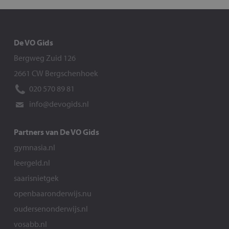
De VO Gids
Bergweg Zuid 126
2661 CW Bergschenhoek
020 570 89 81
info@devogids.nl
Partners van De VO Gids
gymnasia.nl
leergeld.nl
saarisnietgek
openbaaronderwijs.nu
oudersenonderwijs.nl
vosabb.nl