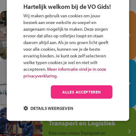
Hartelijk welkom bij de VO Gids!
Wij maken gebruik van cookies om jouw
Test je kennis met het
bezoek aan onze website zo soepel en
Fiets Veilig
aangenaam mogelijk te maken. Deze zorgen
Verkeersspel!
ervoor dat alles op rolletjes loopt en staan
daarom altijd aan. Als je ons groen licht geeft
Speel het Fiets Veilig Verkeersspel
voor alle cookies, kunnen we je de beste
en win een Cortina-fiets!
ervaring bieden. Je kunt ook zelf selecteren
welke typen cookies je wel en niet wilt
In de winkel ben je op je
accepteren.
Meer informatie vind je in onze
plek!
privacyverklaring.
Ontdek via het vmbo jouw talent
op de winkelvloer, waar elke dag
ALLES ACCEPTEREN
anders is!
DETAILS WEERGEVEN
Jouw talent in de
Transport en Logistiek
Kies voor vmbo Transport en