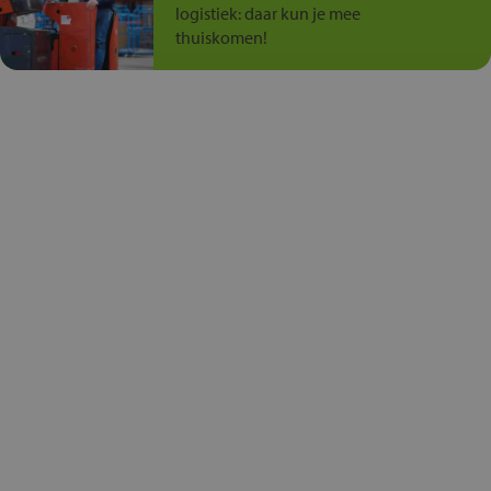
logistiek: daar kun je mee
thuiskomen!