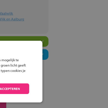
Waalwijk
Wijk en Aalburg
 mogelijk te
 groen licht geeft
 typen cookies je
 ACCEPTEREN