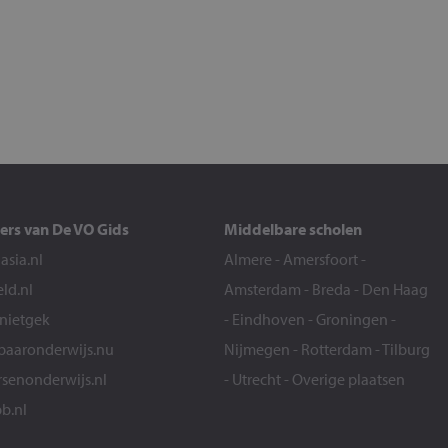
ers van De VO Gids
Middelbare scholen
sia.nl
Almere
-
Amersfoort
-
eld.nl
Amsterdam
-
Breda
-
Den Haag
snietgek
-
Eindhoven
-
Groningen
-
aaronderwijs.nu
Nijmegen
-
Rotterdam
-
Tilburg
senonderwijs.nl
-
Utrecht
-
Overige plaatsen
b.nl