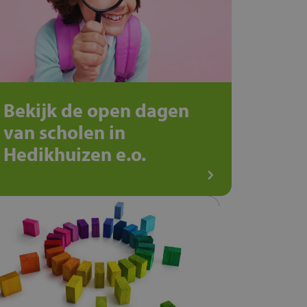
Bekijk de open dagen
van scholen in
Hedikhuizen e.o.