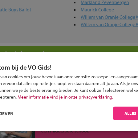
Markland Zevenbergen
tie Buys Ballot
Maurick College
Willem van Oranje College 
Willem van Oranje College 
olen in jouw regio
kom bij de VO Gids!
 past bij jou?
 van cookies om jouw bezoek aan onze website zo soepel en aangenaam
ervoor dat alles op rolletjes loopt en staan daarom altijd aan. Als je ons
kunnen we je de beste ervaring bieden. Je kunt ook zelf selecteren welke
cepteren.
Meer informatie vind je in onze privacyverklaring.
Inschrijven?
RGEVEN
ALLES
Alle informatie om je kind aan te melden bij
een middelbare school.