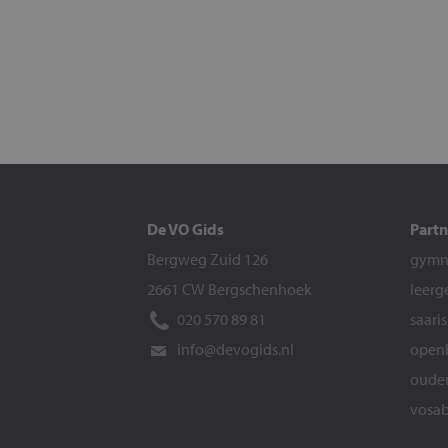
De VO Gids
Partn
Bergweg Zuid 126
gymna
2661 CW Bergschenhoek
leerg
020 570 89 81
saari
info@devogids.nl
openb
ouder
vosab