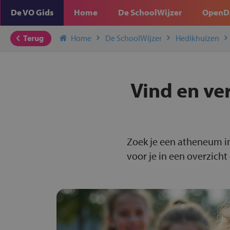
De VO Gids
Home
De SchoolWijzer
OpenD
Terug
Home
De SchoolWijzer
Hedikhuizen
Vind en ve
Zoek je een atheneum i
voor je in een overzicht