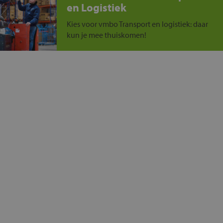
en Logistiek
Kies voor vmbo Transport en logistiek: daar
kun je mee thuiskomen!