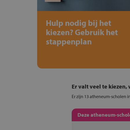
Hulp nodig bij het
kiezen? Gebruik het
stappenplan
Er valt veel te kiezen
Er zijn 13 atheneum-scholen i
Deze atheneum-schole