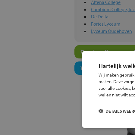
Altena College
Cambium College, loca
De Delta
Fortes Lyceum
Lyceum Oudehoven
Overige atheneum-sch
Hartelijk wel
Welk onderwijsconcept
Wij maken gebruik
maken. Deze zorgen 
voor alle cookies, 
wel en niet wilt ac
DETAILS WEE