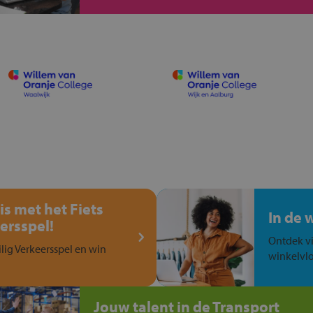
is met het Fiets
In de 
ersspel!
Ontdek vi
ilig Verkeersspel en win
winkelvlo
Jouw talent in de Transport