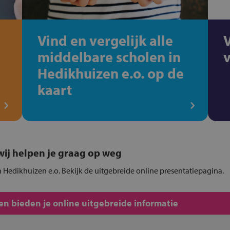
Vind en vergelijk alle
middelbare scholen in
Hedikhuizen e.o. op de
kaart
, wij helpen je graag op weg
n Hedikhuizen e.o. Bekijk de uitgebreide online presentatiepagina.
n bieden je online uitgebreide informatie