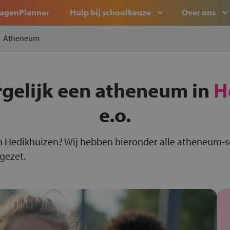
agenPlanner
Hulp bij schoolkeuze
Over ons
Atheneum
rgelijk een atheneum in
H
e.o.
n Hedikhuizen? Wij hebben hieronder alle atheneum-s
 gezet.