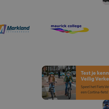
Test je kenn
Veilig Verke
Speel het Fiets Ve
een Cortina-fiets!