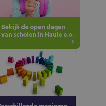
Bekijk de open dagen
van scholen in Haule e.o.
Verschillende manieren