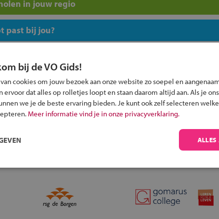
olen in jouw regio
 past bij jou?
kom bij de VO Gids!
 van cookies om jouw bezoek aan onze website zo soepel en aangenaam
ervoor dat alles op rolletjes loopt en staan daarom altijd aan. Als je ons
Inschrijven?
kunnen we je de beste ervaring bieden. Je kunt ook zelf selecteren welke
cepteren.
Meer informatie vind je in onze privacyverklaring.
Alle informatie om je kind aan te melden bij
een middelbare school.
RGEVEN
ALLES