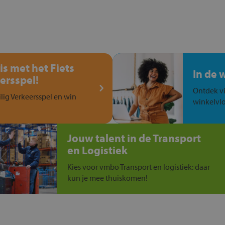
is met het Fiets
In de 
ersspel!
Ontdek vi
ilig Verkeersspel en win
winkelvlo
Jouw talent in de Transport
en Logistiek
Kies voor vmbo Transport en logistiek: daar
kun je mee thuiskomen!