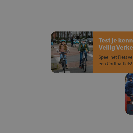
Test je kenn
Veilig Verke
Speel het Fiets Ve
een Cortina-fiets!