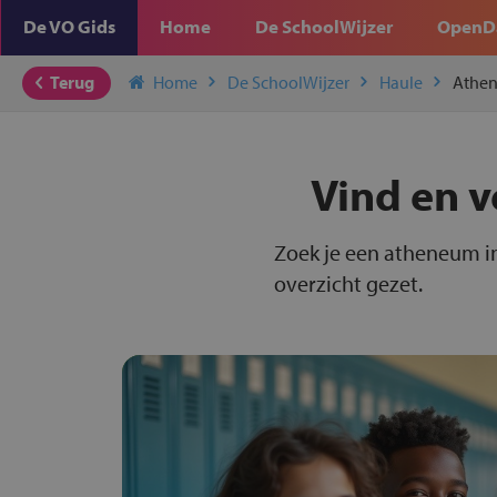
De VO Gids
Home
De SchoolWijzer
OpenD
Terug
Home
De SchoolWijzer
Haule
Athe
Vind en v
Zoek je een atheneum in
overzicht gezet.