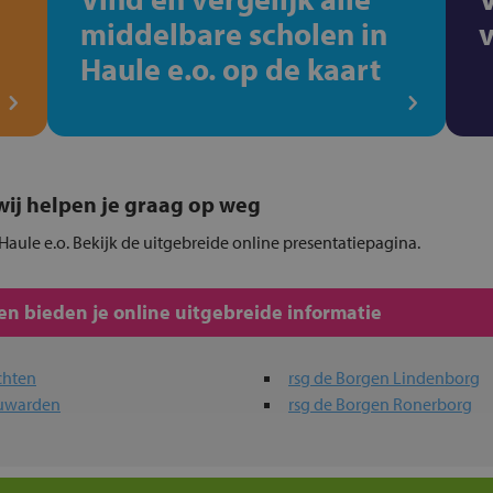
middelbare scholen in
Haule e.o. op de kaart
, wij helpen je graag op weg
Haule e.o. Bekijk de uitgebreide online presentatiepagina.
n bieden je online uitgebreide informatie
chten
rsg de Borgen Lindenborg
euwarden
rsg de Borgen Ronerborg