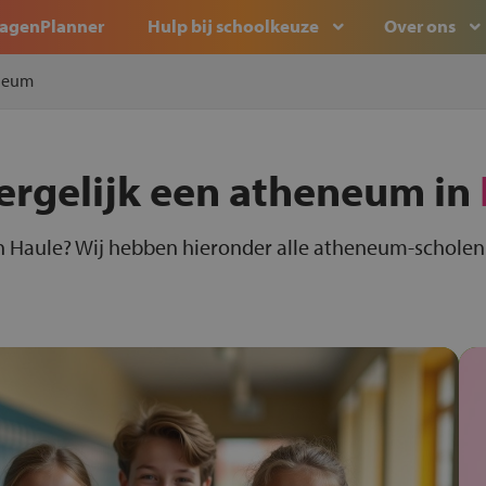
agenPlanner
Hulp bij schoolkeuze
Over ons
neum
ergelijk een atheneum in
 Haule? Wij hebben hieronder alle atheneum-scholen i