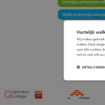
Overige atheneum-sch
Welk onderwijsconcept
Hartelijk wel
Wij maken gebruik
maken. Deze zorgen 
voor alle cookies, 
wel en niet wilt ac
DETAILS WEE