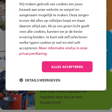
Fiets Veilig
Wij maken gebruik van cookies om jouw
Verkeersspel!
bezoek aan onze website zo soepel en
aangenaam mogelijk te maken. Deze zorgen
Speel het Fiets Veilig Verkeersspel
ervoor dat alles op rolletjes loopt en staan
en win een Cortina-fiets!
daarom altijd aan. Als je ons groen licht geeft
voor alle cookies, kunnen we je de beste
In de winkel ben je op je
ervaring bieden. Je kunt ook zelf selecteren
welke typen cookies je wel en niet wilt
plek!
accepteren.
Meer informatie vind je in onze
Ontdek via het vmbo jouw talent
privacyverklaring.
op de winkelvloer, waar elke dag
anders is!
ALLES ACCEPTEREN
Jouw talent in de
DETAILS WEERGEVEN
Transport en Logistiek
Kies voor vmbo Transport en
logistiek: daar kun je mee
thuiskomen!