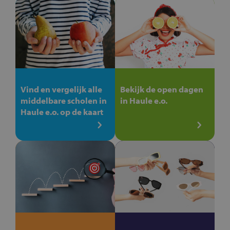
Vind en vergelijk alle
Bekijk de open dagen
middelbare scholen in
in Haule e.o.
Haule e.o. op de kaart