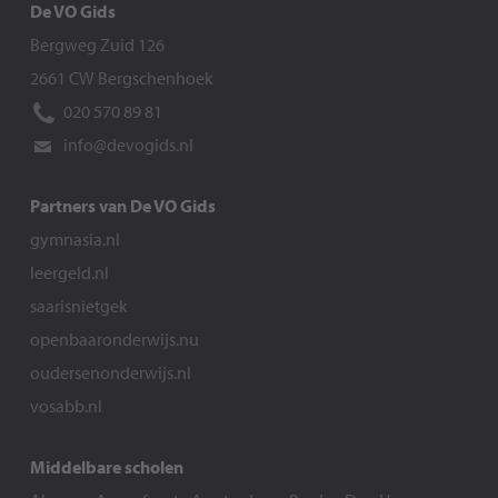
De VO Gids
Bergweg Zuid 126
2661 CW Bergschenhoek
020 570 89 81
info@devogids.nl
Partners van De VO Gids
gymnasia.nl
leergeld.nl
saarisnietgek
openbaaronderwijs.nu
oudersenonderwijs.nl
vosabb.nl
Middelbare scholen