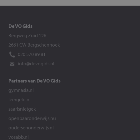
De VO Gids
Bergweg Zuid 126
2661 CW Bergschenhoek
020 570 89 81
info@devogids.nl
Partners van De VO Gids
gymnasia.nl
leergeld.nl
saarisnietgek
openbaaronderwijs.nu
oudersenonderwijs.nl
vosabb.nl