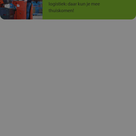
logistiek: daar kun je mee
thuiskomen!