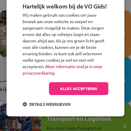
Hartelijk welkom bij de VO Gids!
Wij maken gebruik van cookies om jouw
Test je kennis met het
bezoek aan onze website zo soepel en
Fiets Veilig
aangenaam mogelijk te maken. Deze zorgen
Verkeersspel!
ervoor dat alles op rolletjes loopt en staan
daarom altijd aan. Als je ons groen licht geeft
Speel het Fiets Veilig Verkeersspel
voor alle cookies, kunnen we je de beste
en win een Cortina-fiets!
ervaring bieden. Je kunt ook zelf selecteren
welke typen cookies je wel en niet wilt
In de winkel ben je op je
accepteren.
Meer informatie vind je in onze
plek!
privacyverklaring.
Ontdek via het vmbo jouw talent
op de winkelvloer, waar elke dag
ALLES ACCEPTEREN
anders is!
DETAILS WEERGEVEN
Jouw talent in de
Transport en Logistiek
Kies voor vmbo Transport en