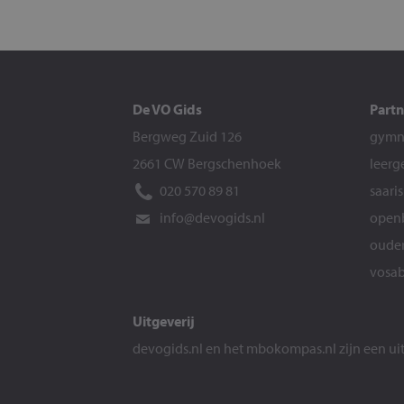
De VO Gids
Partn
Bergweg Zuid 126
gymna
2661 CW Bergschenhoek
leerg
020 570 89 81
saari
info@devogids.nl
openb
ouder
vosab
Uitgeverij
devogids.nl
en het
mbokompas.nl
zijn een u