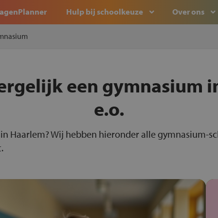
agenPlanner
Hulp bij schoolkeuze
Over ons
mnasium
ergelijk een gymnasium i
e.o.
in Haarlem? Wij hebben hieronder alle gymnasium-sc
.