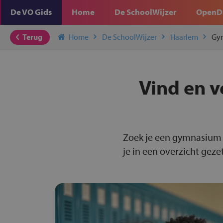
De VO Gids
Home
De SchoolWijzer
OpenD
Terug
Home
De SchoolWijzer
Haarlem
Gy
Vind en v
Zoek je een gymnasium 
je in een overzicht gezet