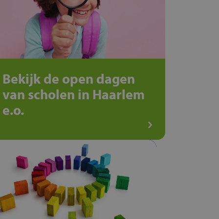
Bekijk de open dagen
van scholen in Haarlem
e.o.