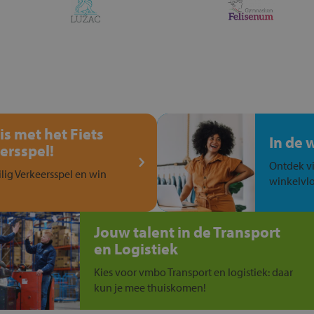
is met het Fiets
In de 
ersspel!
Ontdek vi
ilig Verkeersspel en win
winkelvlo
Jouw talent in de Transport
en Logistiek
Kies voor vmbo Transport en logistiek: daar
kun je mee thuiskomen!