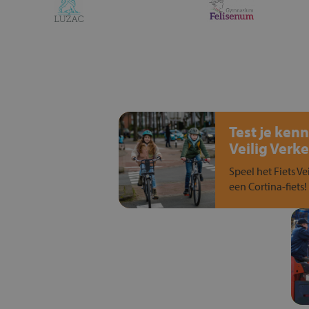
Test je kenn
Veilig Verke
Speel het Fiets Ve
een Cortina-fiets!