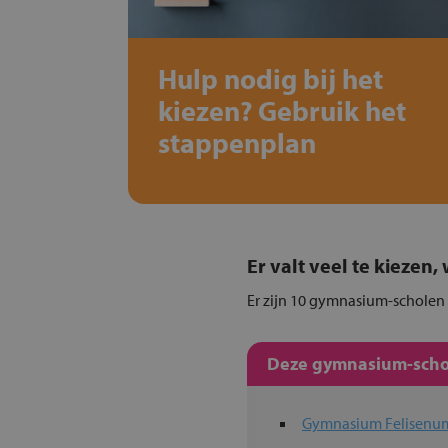
Hulp nodig bij het
kiezen? Gebruik het
stappenplan
Er valt veel te kiezen
Er zijn 10 gymnasium-scholen 
Deze gymnasium-schol
Gymnasium Felisenu