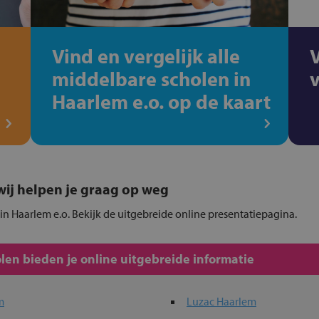
Vind en vergelijk alle
middelbare scholen in
Haarlem e.o. op de kaart
, wij helpen je graag op weg
in Haarlem e.o. Bekijk de uitgebreide online presentatiepagina.
en bieden je online uitgebreide informatie
m
Luzac Haarlem