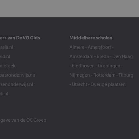
ers van De VO Gids
Middelbare scholen
sia.nl
Almere
-
Amersfoort
-
eld.nl
Amsterdam
-
Breda
-
Den Haag
snietgek
-
Eindhoven
-
Groningen
-
aaronderwijs.nu
Nijmegen
-
Rotterdam
-
Tilburg
senonderwijs.nl
-
Utrecht
-
Overige plaatsen
b.nl
itgave van de
OC Groep