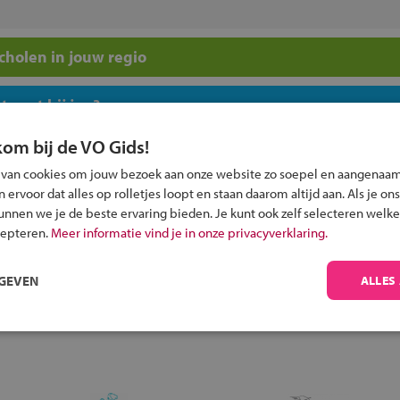
holen in jouw regio
 past bij jou?
kom bij de VO Gids!
 van cookies om jouw bezoek aan onze website zo soepel en aangenaam
ervoor dat alles op rolletjes loopt en staan daarom altijd aan. Als je ons
kunnen we je de beste ervaring bieden. Je kunt ook zelf selecteren welke
Inschrijven?
cepteren.
Meer informatie vind je in onze privacyverklaring.
Alle informatie om je kind aan te melden bij
RGEVEN
ALLES
een middelbare school.