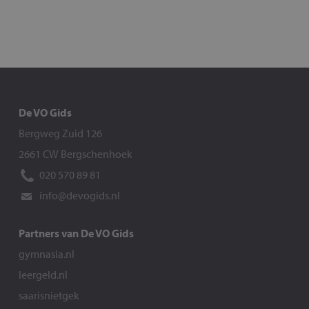
De VO Gids
Bergweg Zuid 126
2661 CW Bergschenhoek
020 570 89 81
info@devogids.nl
Partners van De VO Gids
gymnasia.nl
leergeld.nl
saarisnietgek