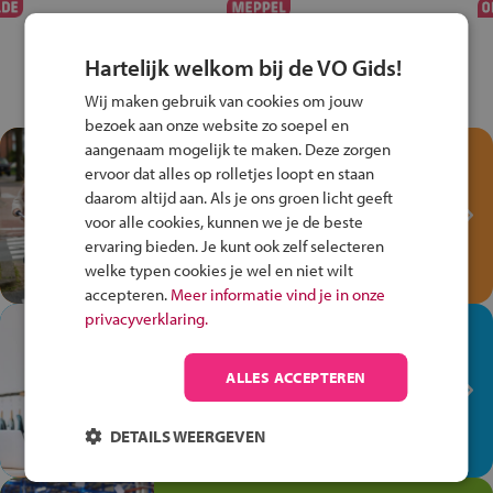
Hartelijk welkom bij de VO Gids!
Wij maken gebruik van cookies om jouw
bezoek aan onze website zo soepel en
aangenaam mogelijk te maken. Deze zorgen
Test je kennis met het
ervoor dat alles op rolletjes loopt en staan
Fiets Veilig
daarom altijd aan. Als je ons groen licht geeft
Verkeersspel!
voor alle cookies, kunnen we je de beste
ervaring bieden. Je kunt ook zelf selecteren
Speel het Fiets Veilig Verkeersspel
welke typen cookies je wel en niet wilt
en win een Cortina-fiets!
accepteren.
Meer informatie vind je in onze
privacyverklaring.
In de winkel ben je op je
plek!
ALLES ACCEPTEREN
Ontdek via het vmbo jouw talent
op de winkelvloer, waar elke dag
DETAILS WEERGEVEN
anders is!