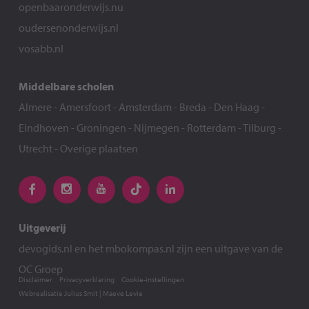
openbaaronderwijs.nu
oudersenonderwijs.nl
vosabb.nl
Middelbare scholen
Almere
-
Amersfoort
-
Amsterdam
-
Breda
-
Den Haag
-
Eindhoven
-
Groningen
-
Nijmegen
-
Rotterdam
-
Tilburg
-
Utrecht
-
Overige plaatsen
Uitgeverij
devogids.nl
en het
mbokompas.nl
zijn een uitgave van de
OC Groep
Disclaimer
Privacyverklaring
Cookie-instellingen
Webrealisatie
Julius Smit
|
Maeve Levie