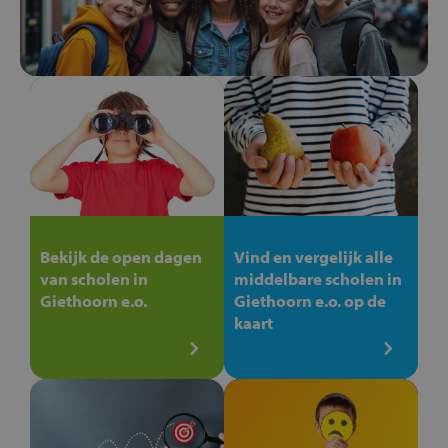
Bekijk de open dagen
Vind en vergelijk alle
van scholen in
middelbare scholen in
Giethoorn e.o.
Giethoorn e.o. op de
kaart