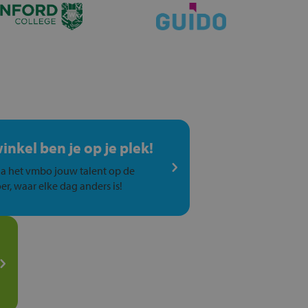
winkel ben je op je plek!
a het vmbo jouw talent op de
er, waar elke dag anders is!