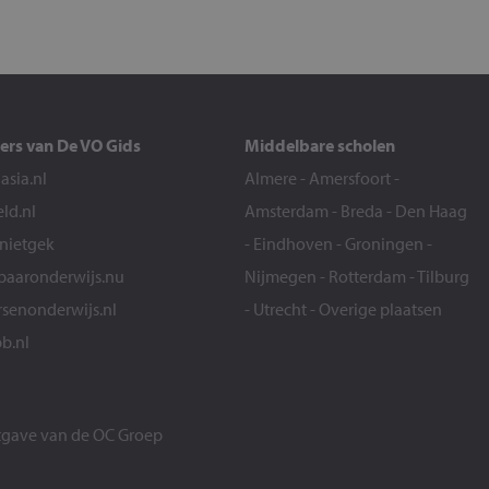
ers van De VO Gids
Middelbare scholen
sia.nl
Almere
-
Amersfoort
-
eld.nl
Amsterdam
-
Breda
-
Den Haag
snietgek
-
Eindhoven
-
Groningen
-
aaronderwijs.nu
Nijmegen
-
Rotterdam
-
Tilburg
senonderwijs.nl
-
Utrecht
-
Overige plaatsen
b.nl
itgave van de
OC Groep