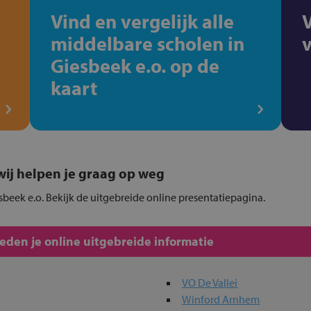
Vind en vergelijk alle
middelbare scholen in
Giesbeek e.o. op de
kaart
, wij helpen je graag op weg
sbeek e.o. Bekijk de uitgebreide online presentatiepagina.
den je online uitgebreide informatie
VO De Vallei
Winford Arnhem