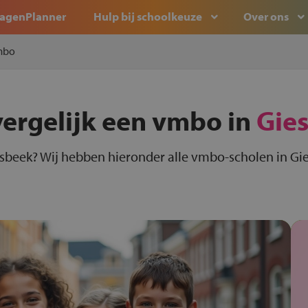
agenPlanner
Hulp bij schoolkeuze
Over ons
mbo
vergelijk een vmbo in
Gie
sbeek? Wij hebben hieronder alle vmbo-scholen in Gie