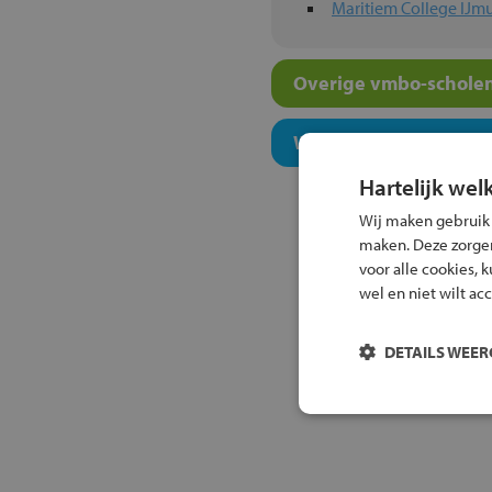
Maritiem College IJm
Overige vmbo-scholen
Welk onderwijsconcept
Hartelijk wel
Wij maken gebruik
maken. Deze zorgen 
voor alle cookies, 
wel en niet wilt ac
DETAILS WEE