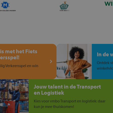
is met het Fiets
In de 
ersspel!
Ontdek vi
ilig Verkeersspel en win
winkelvlo
Jouw talent in de Transport
en Logistiek
Kies voor vmbo Transport en logistiek: daar
kun je mee thuiskomen!