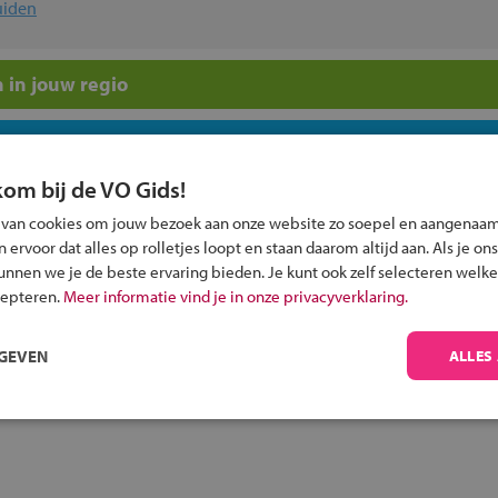
uiden
 in jouw regio
 past bij jou?
kom bij de VO Gids!
 van cookies om jouw bezoek aan onze website zo soepel en aangenaam
ervoor dat alles op rolletjes loopt en staan daarom altijd aan. Als je ons
kunnen we je de beste ervaring bieden. Je kunt ook zelf selecteren welke
cepteren.
Meer informatie vind je in onze privacyverklaring.
Inschrijven?
Alle informatie om je kind aan te melden bij
RGEVEN
ALLES
een middelbare school.