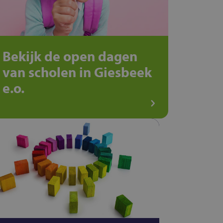
Bekijk de open dagen
van scholen in Giesbeek
e.o.