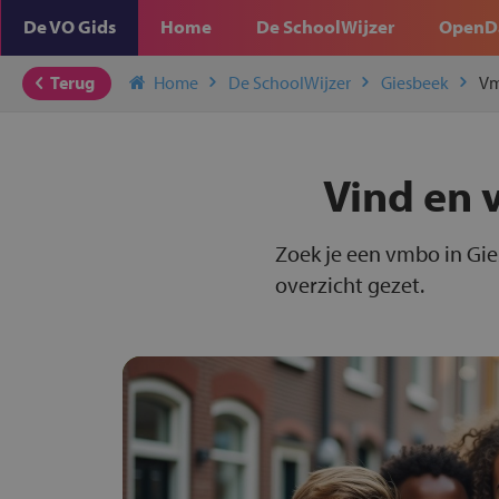
De VO Gids
Home
De SchoolWijzer
OpenD
Terug
Home
De SchoolWijzer
Giesbeek
V
Vind en 
Zoek je een vmbo in Gie
overzicht gezet.