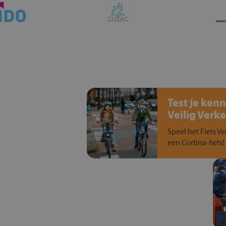
Test je kenn
Veilig Verke
Speel het Fiets Ve
een Cortina-fiets!