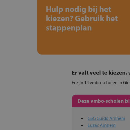
Hulp nodig bij het
kiezen? Gebruik het
stappenplan
Er valt veel te kiezen
Er zijn 14 vmbo-scholen in Gie
Deze vmbo-scholen bie
GSG Guido Arnhem
Luzac Arnhem