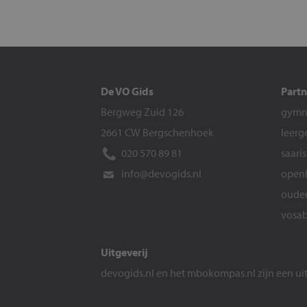
De VO Gids
Partn
Bergweg Zuid 126
gymna
2661 CW Bergschenhoek
leerg
020 570 89 81
saari
info@devogids.nl
openb
ouder
vosab
Uitgeverij
devogids.nl
en het
mbokompas.nl
zijn een u