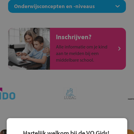
Onderwijsconcepten en -niveaus
Inschrijven?
Alle informatie om je kind
aan te melden bij een
middelbare school.
Hartelijk welkom bij de VO Gids!