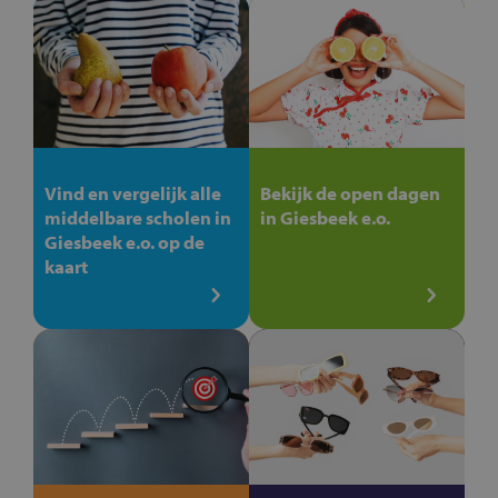
Vind en vergelijk alle
Bekijk de open dagen
middelbare scholen in
in Giesbeek e.o.
Giesbeek e.o. op de
kaart