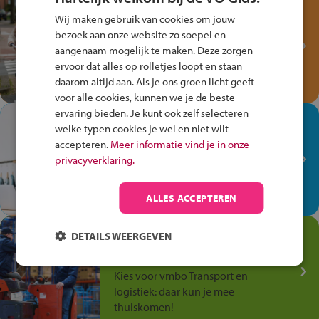
Test je kennis met het
Wij maken gebruik van cookies om jouw
Fiets Veilig
bezoek aan onze website zo soepel en
Verkeersspel!
aangenaam mogelijk te maken. Deze zorgen
ervoor dat alles op rolletjes loopt en staan
Speel het Fiets Veilig Verkeersspel
daarom altijd aan. Als je ons groen licht geeft
en win een Cortina-fiets!
voor alle cookies, kunnen we je de beste
ervaring bieden. Je kunt ook zelf selecteren
In de winkel ben je op je
welke typen cookies je wel en niet wilt
plek!
accepteren.
Meer informatie vind je in onze
privacyverklaring.
Ontdek via het vmbo jouw talent
op de winkelvloer, waar elke dag
anders is!
ALLES ACCEPTEREN
Jouw talent in de
DETAILS WEERGEVEN
Transport en Logistiek
Kies voor vmbo Transport en
logistiek: daar kun je mee
thuiskomen!