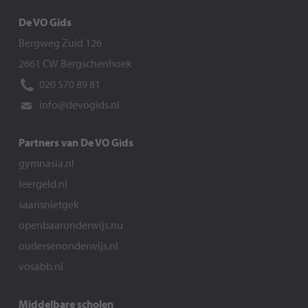
De VO Gids
Bergweg Zuid 126
2661 CW Bergschenhoek
020 570 89 81
info@devogids.nl
Partners van De VO Gids
gymnasia.nl
leergeld.nl
saarisnietgek
openbaaronderwijs.nu
oudersenonderwijs.nl
vosabb.nl
Middelbare scholen