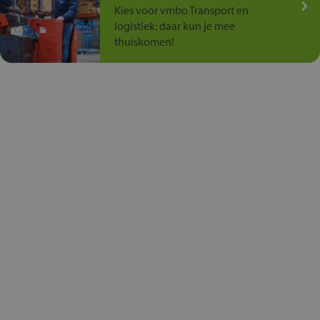
Kies voor vmbo Transport en
logistiek: daar kun je mee
thuiskomen!