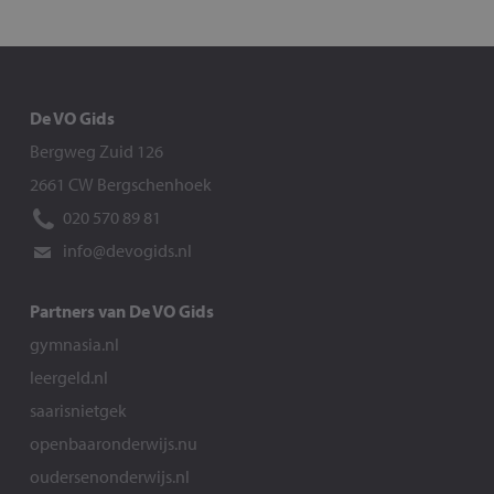
De VO Gids
Bergweg Zuid 126
2661 CW Bergschenhoek
020 570 89 81
info@devogids.nl
Partners van De VO Gids
gymnasia.nl
leergeld.nl
saarisnietgek
openbaaronderwijs.nu
oudersenonderwijs.nl