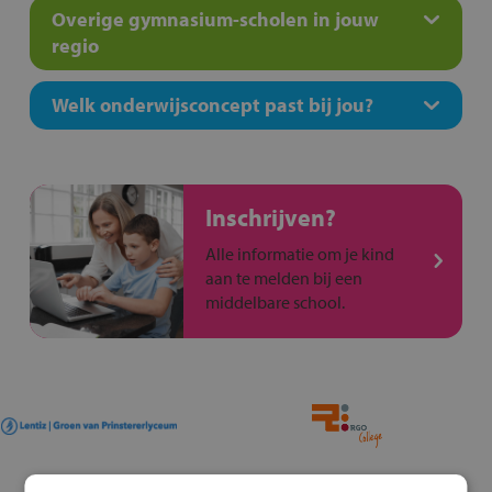
Overige gymnasium-scholen in jouw
regio
Welk onderwijsconcept past bij jou?
Inschrijven?
Alle informatie om je kind
aan te melden bij een
middelbare school.