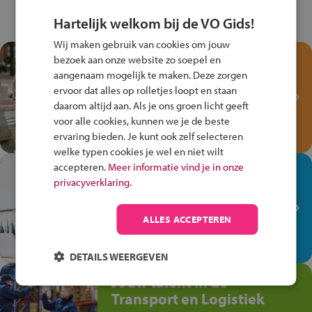
Hartelijk welkom bij de VO Gids!
Wij maken gebruik van cookies om jouw
Test je kennis met het
bezoek aan onze website zo soepel en
Fiets Veilig
aangenaam mogelijk te maken. Deze zorgen
ervoor dat alles op rolletjes loopt en staan
Verkeersspel!
daarom altijd aan. Als je ons groen licht geeft
Speel het Fiets Veilig Verkeersspel
voor alle cookies, kunnen we je de beste
en win een Cortina-fiets!
ervaring bieden. Je kunt ook zelf selecteren
welke typen cookies je wel en niet wilt
accepteren.
Meer informatie vind je in onze
In de winkel ben je op je
privacyverklaring.
plek!
Ontdek via het vmbo jouw talent
ALLES ACCEPTEREN
op de winkelvloer, waar elke dag
anders is!
DETAILS WEERGEVEN
Jouw talent in de
Transport en Logistiek