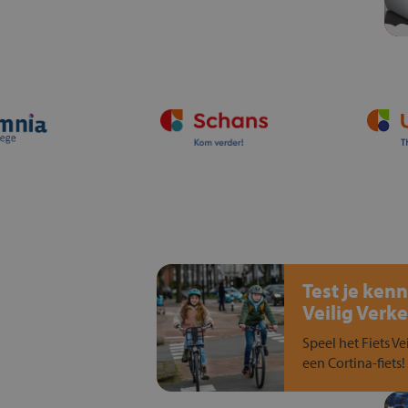
Test je kenn
Veilig Verke
Speel het Fiets Ve
een Cortina-fiets!