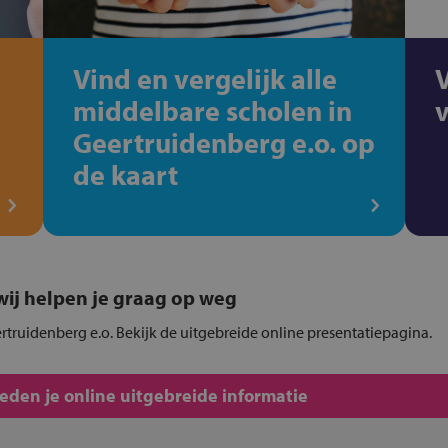
Vind en vergelijk alle
middelbare scholen in
Geertruidenberg e.o. op
de kaart
, wij helpen je graag op weg
rtruidenberg e.o. Bekijk de uitgebreide online presentatiepagina.
den je online uitgebreide informatie