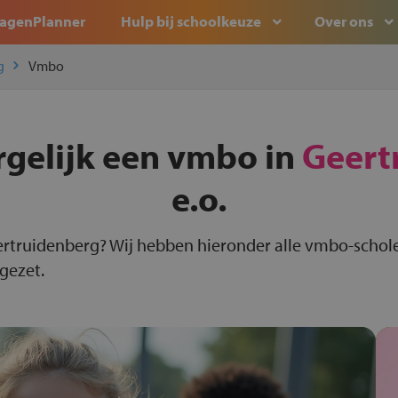
agenPlanner
Hulp bij schoolkeuze
Over ons
g
Vmbo
rgelijk een vmbo in
Geert
e.o.
ertruidenberg? Wij hebben hieronder alle vmbo-schol
 gezet.