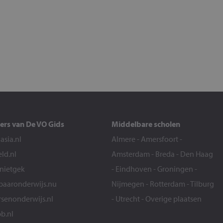
ers van De VO Gids
Middelbare scholen
sia.nl
Almere
-
Amersfoort
-
eld.nl
Amsterdam
-
Breda
-
Den Haag
snietgek
-
Eindhoven
-
Groningen
-
aaronderwijs.nu
Nijmegen
-
Rotterdam
-
Tilburg
senonderwijs.nl
-
Utrecht
-
Overige plaatsen
b.nl