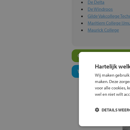
De Delta
De Windroos
Gilde Vakcollege Tec
Maritiem College IJm
Maurick College
Overige vmbo-scholen
Hartelijk wel
Welk onderwijsconcept
Wij maken gebruik
maken. Deze zorgen 
voor alle cookies, 
wel en niet wilt ac
DETAILS WEE