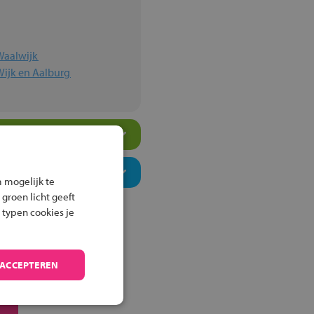
Waalwijk
Wijk en Aalburg
 mogelijk te
 groen licht geeft
 typen cookies je
 ACCEPTEREN