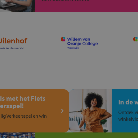
is met het Fiets
In de 
ersspel!
Ontdek vi
ilig Verkeersspel en win
winkelvlo