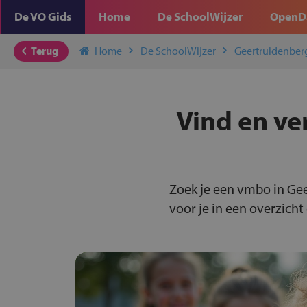
De VO Gids
Home
De SchoolWijzer
OpenD
Terug
Home
De SchoolWijzer
Geertruidenber
Vind en ve
Zoek je een vmbo in Ge
voor je in een overzicht