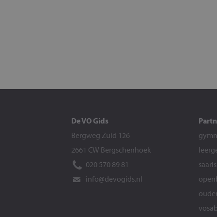
De VO Gids
Partn
Bergweg Zuid 126
gymna
2661 CW Bergschenhoek
leerg
020 570 89 81
saari
info@devogids.nl
openb
ouder
vosab