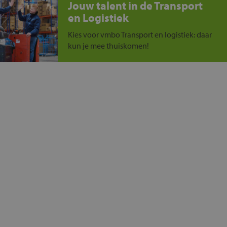
Jouw talent in de Transport
en Logistiek
Kies voor vmbo Transport en logistiek: daar
kun je mee thuiskomen!