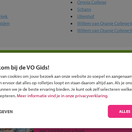
Omnia College
Schans
hniek
Uilenhof
uiden
Willem van Oranje College 
Willem van Oranje College 
 in jouw regio
kom bij de VO Gids!
 past bij jou?
 van cookies om jouw bezoek aan onze website zo soepel en aangenaam
ervoor dat alles op rolletjes loopt en staan daarom altijd aan. Als je ons
kunnen we je de beste ervaring bieden. Je kunt ook zelf selecteren welke
cepteren.
Meer informatie vind je in onze privacyverklaring.
RGEVEN
ALLES
Inschrijven?
Alle informatie om je kind aan te melden bij
een middelbare school.