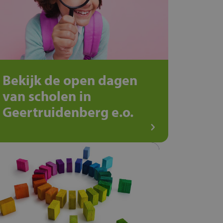
Bekijk de open dagen
van scholen in
Geertruidenberg e.o.