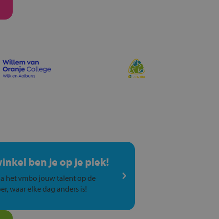
winkel ben je op je plek!
a het vmbo jouw talent op de
er, waar elke dag anders is!