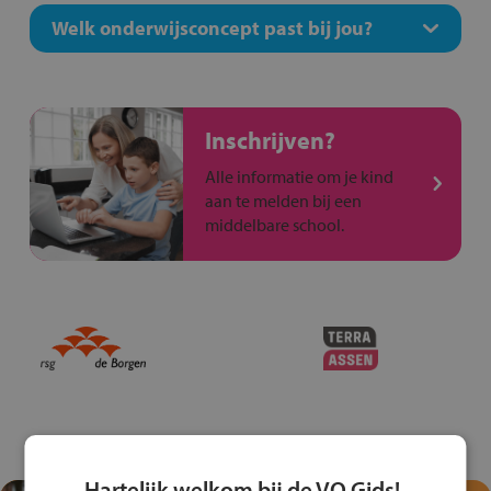
Welk onderwijsconcept past bij jou?
Inschrijven?
Alle informatie om je kind
aan te melden bij een
middelbare school.
Hartelijk welkom bij de VO Gids!