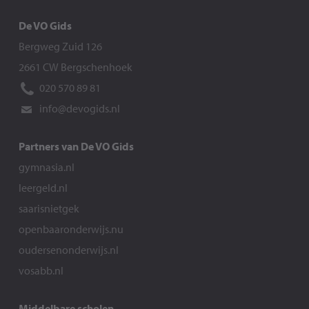
De VO Gids
Bergweg Zuid 126
2661 CW Bergschenhoek
020 570 89 81
info@devogids.nl
Partners van De VO Gids
gymnasia.nl
leergeld.nl
saarisnietgek
openbaaronderwijs.nu
oudersenonderwijs.nl
vosabb.nl
Middelbare scholen