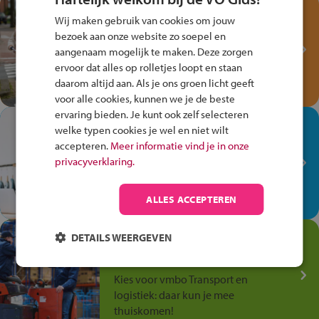
Test je kennis met het
Wij maken gebruik van cookies om jouw
Fiets Veilig
bezoek aan onze website zo soepel en
Verkeersspel!
aangenaam mogelijk te maken. Deze zorgen
ervoor dat alles op rolletjes loopt en staan
Speel het Fiets Veilig Verkeersspel
daarom altijd aan. Als je ons groen licht geeft
en win een Cortina-fiets!
voor alle cookies, kunnen we je de beste
ervaring bieden. Je kunt ook zelf selecteren
In de winkel ben je op je
welke typen cookies je wel en niet wilt
plek!
accepteren.
Meer informatie vind je in onze
privacyverklaring.
Ontdek via het vmbo jouw talent
op de winkelvloer, waar elke dag
anders is!
ALLES ACCEPTEREN
Jouw talent in de
DETAILS WEERGEVEN
Transport en Logistiek
Kies voor vmbo Transport en
logistiek: daar kun je mee
thuiskomen!