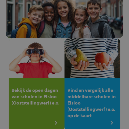
Bekijk de open dagen
Vind en vergelijk alle
van scholen in Elsloo
middelbare scholen in
(Ooststellingwerf) e.o.
Elsloo
(Ooststellingwerf) e.o.
op de kaart