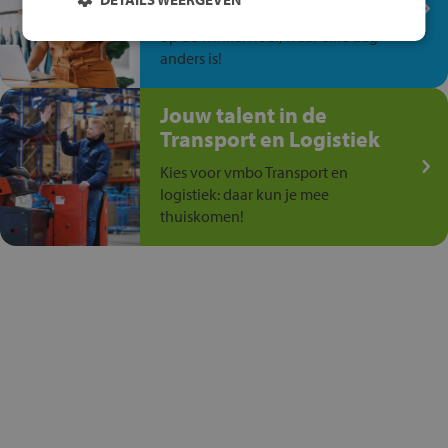
Ontdek via het vmbo jouw talent
op de winkelvloer, waar elke dag
anders is!
Jouw talent in de
Transport en Logistiek
Kies voor vmbo Transport en
logistiek: daar kun je mee
thuiskomen!