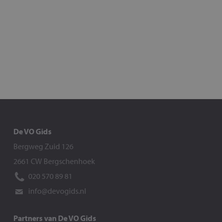
De VO Gids
Bergweg Zuid 126
2661 CW Bergschenhoek
020 570 89 81
info@devogids.nl
Partners van De VO Gids