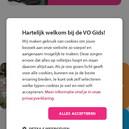
Hartelijk welkom bij de VO Gids!
Wij maken gebruik van cookies om jouw
bezoek aan onze website zo soepel en
aangenaam mogelijk te maken. Deze zorgen
ervoor dat alles op rolletjes loopt en staan
daarom altijd aan. Als je ons groen licht geeft
Test je kennis met het
voor alle cookies, kunnen we je de beste
Fiets Veilig
ervaring bieden. Je kunt ook zelf selecteren
Verkeersspel!
welke typen cookies je wel en niet wilt
accepteren.
Meer informatie vind je in onze
Speel het Fiets Veilig Verkeersspel
privacyverklaring.
en win een Cortina-fiets!
ALLES ACCEPTEREN
In de winkel ben je op je
plek!
DETAILS WEERGEVEN