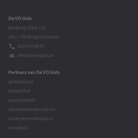
De VO Gids
Bergweg Zuid 126
2661 CW Bergschenhoek
020 570 89 81
info@devogids.nl
Partners van De VO Gids
gymnasia.nl
leergeld.nl
saarisnietgek
openbaaronderwijs.nu
oudersenonderwijs.nl
vosabb.nl