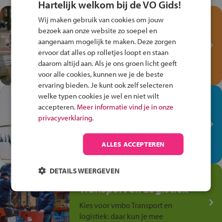
Hartelijk welkom bij de VO Gids!
Test je kennis met het
Wij maken gebruik van cookies om jouw
Fiets Veilig
bezoek aan onze website zo soepel en
Verkeersspel!
aangenaam mogelijk te maken. Deze zorgen
ervoor dat alles op rolletjes loopt en staan
Speel het Fiets Veilig Verkeersspel
daarom altijd aan. Als je ons groen licht geeft
en win een Cortina-fiets!
voor alle cookies, kunnen we je de beste
ervaring bieden. Je kunt ook zelf selecteren
welke typen cookies je wel en niet wilt
In de winkel ben je op je
accepteren.
Meer informatie vind je in onze
plek!
privacyverklaring.
Ontdek via het vmbo jouw talent
op de winkelvloer, waar elke dag
ALLES ACCEPTEREN
anders is!
DETAILS WEERGEVEN
Jouw talent in de
Transport en Logistiek
Kies voor vmbo Transport en
logistiek: daar kun je mee